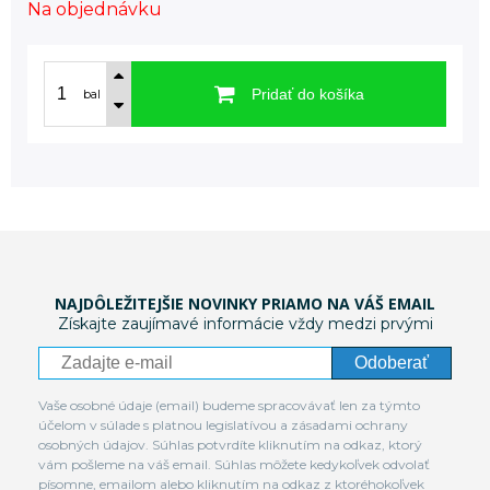
Na objednávku
Pridať do košíka
bal
NAJDÔLEŽITEJŠIE NOVINKY PRIAMO NA VÁŠ EMAIL
Získajte zaujímavé informácie vždy medzi prvými
Odoberať
Vaše osobné údaje (email) budeme spracovávať len za týmto
účelom v súlade s platnou legislatívou a zásadami ochrany
osobných údajov. Súhlas potvrdíte kliknutím na odkaz, ktorý
vám pošleme na váš email. Súhlas môžete kedykoľvek odvolať
písomne, emailom alebo kliknutím na odkaz z ktoréhokoľvek