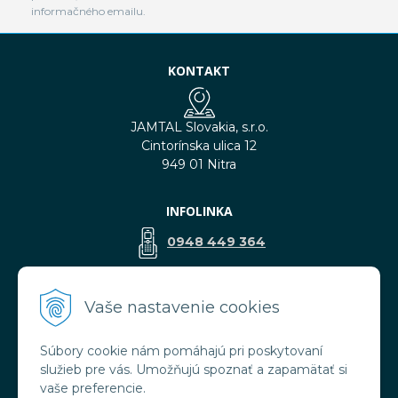
informačného emailu.
KONTAKT
JAMTAL Slovakia, s.r.o.
Cintorínska ulica 12
949 01 Nitra
INFOLINKA
0948 449 364
predaj@jamtal.sk
Vaše nastavenie cookies
Súbory cookie nám pomáhajú pri poskytovaní
VŠETKO O NÁKUPE
služieb pre vás. Umožňujú spoznať a zapamätať si
Obchodné podmienky
vaše preferencie.