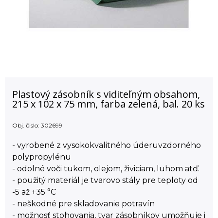
Plastový zásobník s viditeľným obsahom,
215 x 102 x 75 mm, farba zelená, bal. 20 ks
Obj. čislo:
302699
- vyrobené z vysokokvalitného úderuvzdorného
polypropylénu
- odolné voči tukom, olejom, živiciam, luhom atď.
- použitý materiál je tvarovo stály pre teploty od
-5 až +35 °C
- neškodné pre skladovanie potravín
- možnosť stohovania, tvar zásobníkov umožňuje i