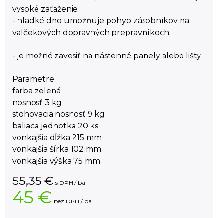
vysoké zaťaženie
- hladké dno umožňuje pohyb zásobníkov na
valčekových dopravných prepravníkoch.
- je možné zavesiť na nástenné panely alebo lišty
Parametre
farba zelená
nosnosť 3 kg
stohovacia nosnosť 9 kg
baliaca jednotka 20 ks
vonkajšia dĺžka 215 mm
vonkajšia šírka 102 mm
vonkajšia výška 75 mm
55,35
€
s DPH / bal
45 €
bez DPH / bal