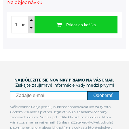
Na objednávku
Pridať do košíka
bal
NAJDÔLEŽITEJŠIE NOVINKY PRIAMO NA VÁŠ EMAIL
Získajte zaujímavé informácie vždy medzi prvými
Odoberať
Vaše osobné údaje (email) budeme spracovávať len za týmto
účelom v súlade s platnou legislatívou a zásadami ochrany
osobných údajov. Súhlas potvrdíte kliknutím na odkaz, ktorý
vám pošleme na váš email. Súhlas môžete kedykoľvek odvolať
písomne, emailom alebo kliknutím na odkaz z ktoréhokoľvek