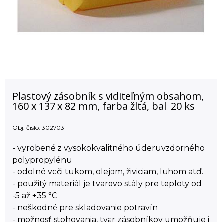
Plastový zásobník s viditeľným obsahom,
160 x 137 x 82 mm, farba žltá, bal. 20 ks
Obj. čislo:
302703
- vyrobené z vysokokvalitného úderuvzdorného
polypropylénu
- odolné voči tukom, olejom, živiciam, luhom atď.
- použitý materiál je tvarovo stály pre teploty od
-5 až +35 °C
- neškodné pre skladovanie potravín
- možnosť stohovania, tvar zásobníkov umožňuje i