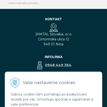
informačného emailu.
KONTAKT
JAMTAL Slovakia, s.r.o.
Cintorínska ulica 12
949 01 Nitra
INFOLINKA
0948 449 364
predaj@jamtal.sk
Vaše nastavenie cookies
Súbory cookie nám pomáhajú pri poskytovaní
VŠETKO O NÁKUPE
služieb pre vás. Umožňujú spoznať a zapamätať si
Obchodné podmienky
vaše preferencie.