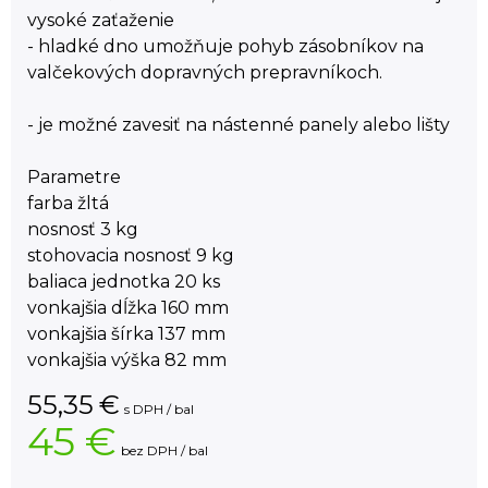
vysoké zaťaženie
- hladké dno umožňuje pohyb zásobníkov na
valčekových dopravných prepravníkoch.
- je možné zavesiť na nástenné panely alebo lišty
Parametre
farba žltá
nosnosť 3 kg
stohovacia nosnosť 9 kg
baliaca jednotka 20 ks
vonkajšia dĺžka 160 mm
vonkajšia šírka 137 mm
vonkajšia výška 82 mm
55,35
€
s DPH / bal
45 €
bez DPH / bal