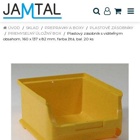
ÚVOD
SKLAD
PREPRAVKY A BOXY
PLASTOVÉ ZÁSOBNÍKY
PRIEMYSELNÝ ÚLOŽNÝ BOX
Plastový zásobník s viditeľným
obsahom, 160 x 137 x 82 mm, farba žltá, bal. 20 ks