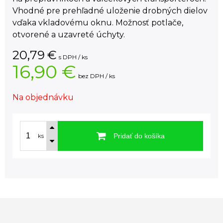
Vhodné pre prehľadné uloženie drobných dielov
vďaka vkladovému oknu. Možnosť potlače,
otvorené a uzavreté úchyty.
20,79
€
s DPH / ks
16,90 €
bez DPH / ks
Na objednávku
Pridať do košíka
ks