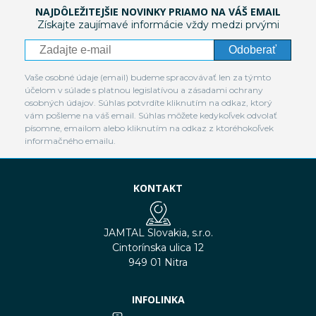
NAJDÔLEŽITEJŠIE NOVINKY PRIAMO NA VÁŠ EMAIL
Získajte zaujímavé informácie vždy medzi prvými
Odoberať
Vaše osobné údaje (email) budeme spracovávať len za týmto
účelom v súlade s platnou legislatívou a zásadami ochrany
osobných údajov. Súhlas potvrdíte kliknutím na odkaz, ktorý
vám pošleme na váš email. Súhlas môžete kedykoľvek odvolať
písomne, emailom alebo kliknutím na odkaz z ktoréhokoľvek
informačného emailu.
KONTAKT
JAMTAL Slovakia, s.r.o.
Cintorínska ulica 12
949 01 Nitra
INFOLINKA