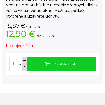
Vhodné pre prehľadné uloženie drobných dielov
vďaka vkladovému oknu. Možnosť potlače,
otvorené a uzavreté úchyty.
15,87
€
s DPH / ks
12,90 €
bez DPH / ks
Na objednávku
Pridať do košíka
ks