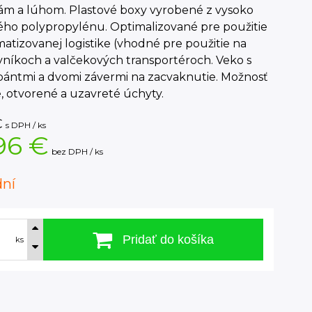
nám a lúhom. Plastové boxy vyrobené z vysoko
ého polypropylénu. Optimalizované pre použitie
atizovanej logistike (vhodné pre použitie na
níkoch a valčekových transportéroch. Veko s
pántmi a dvomi závermi na zacvaknutie. Možnosť
, otvorené a uzavreté úchyty.
€
s DPH / ks
96 €
bez DPH / ks
dní
Pridať do košíka
ks