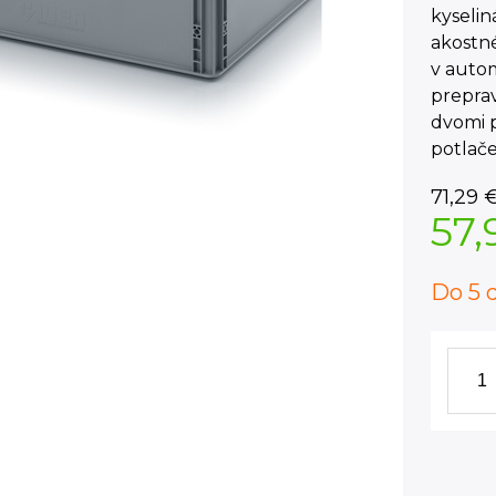
kyseli
akostn
v autom
preprav
dvomi 
potlače
71,29
57,
Do 5 