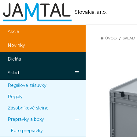
Slovakia, s.r.o.
Akcie
ÚVOD
SKLAD
Novinky
Dielňa
Sklad
Regálové zásuvky
Regály
Zásobníkové skrine
Prepravky a boxy
Euro prepravky