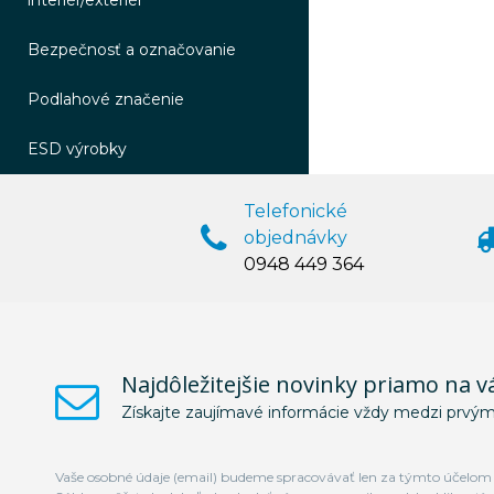
interiér/exteriér
Bezpečnosť a označovanie
Podlahové značenie
ESD výrobky
Telefonické
objednávky
0948 449 364
Najdôležitejšie novinky priamo na v
Získajte zaujímavé informácie vždy medzi prvým
Vaše osobné údaje (email) budeme spracovávať len za týmto účelom v