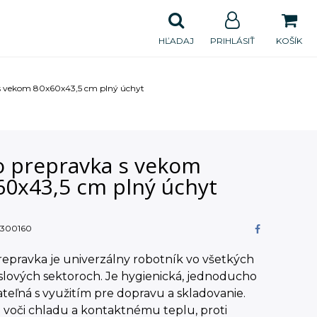
HĽADAJ
PRIHLÁSIŤ
KOŠÍK
s vekom 80x60x43,5 cm plný úchyt
o prepravka s vekom
60x43,5 cm plný úchyt
300160
epravka je univerzálny robotník vo všetkých
slových sektoroch. Je hygienická, jednoducho
teľná s využitím pre dopravu a skladovanie.
 voči chladu a kontaktnému teplu, proti