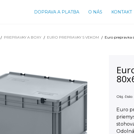
DOPRAVA A PLATBA
O NÁS
KONTAKT
PREPRAVKY A BOXY
EURO PREPRAVKY S VEKOM
Euro prepravka 
Eur
80x
Obj. čislo:
Euro pr
priemy
stohova
Odolná