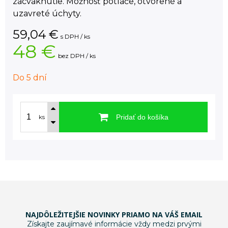
zacvaknutie. Možnosť potlače, otvorené a
uzavreté úchyty.
59,04
€
s DPH / ks
48 €
bez DPH / ks
Do 5 dní
Pridať do košíka
ks
NAJDÔLEŽITEJŠIE NOVINKY PRIAMO NA VÁŠ EMAIL
Získajte zaujímavé informácie vždy medzi prvými