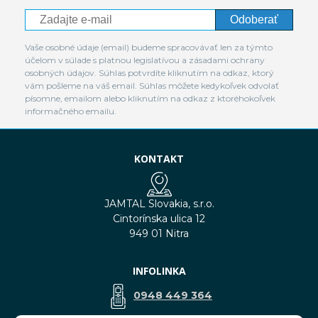
Odoberať
Vaše osobné údaje (email) budeme spracovávať len za týmto
účelom v súlade s platnou legislatívou a zásadami ochrany
osobných údajov. Súhlas potvrdíte kliknutím na odkaz, ktorý
vám pošleme na váš email. Súhlas môžete kedykoľvek odvolať
písomne, emailom alebo kliknutím na odkaz z ktoréhokoľvek
informačného emailu.
KONTAKT
JAMTAL Slovakia, s.r.o.
Cintorínska ulica 12
949 01 Nitra
INFOLINKA
0948 449 364