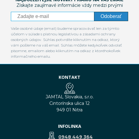
Získajte zaujímavé informácie vždy medzi prvými
Odoberať
Vaše osobné údaje (email) budeme spracovávať len za týmto
účelom v súlade s platnou legislatívou a zásadami ochrany
osobných údajov. Súhlas potvrdíte kliknutím na odkaz, ktorý
vám pošleme na váš email. Súhlas môžete kedykoľvek odvolať
písomne, emailom alebo kliknutím na odkaz z ktoréhokoľvek
informačného emailu.
KONTAKT
JAMTAL Slovakia, s.r.o.
Cintorínska ulica 12
949 01 Nitra
INFOLINKA
0948 449 364