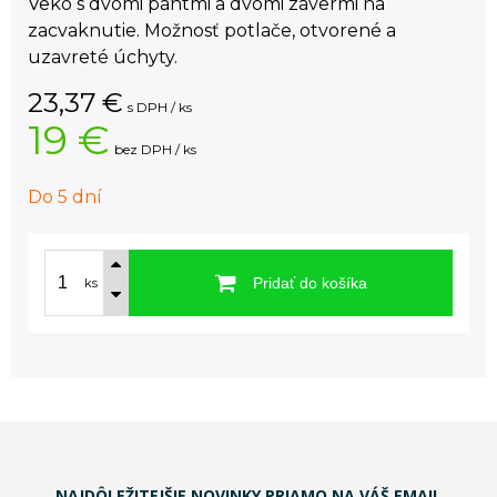
Veko s dvomi pántmi a dvomi závermi na
zacvaknutie. Možnosť potlače, otvorené a
uzavreté úchyty.
23,37
€
s DPH / ks
19 €
bez DPH / ks
Do 5 dní
Pridať do košíka
ks
NAJDÔLEŽITEJŠIE NOVINKY PRIAMO NA VÁŠ EMAIL