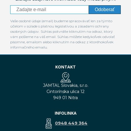
Odoberať
Vaše osobné údaje (email) budeme spracovávať len za týmto
účelom v súlade s platnou legislatívou a zásadami ochrany
osobných údajov. Súhlas potvrdíte kliknutím na odkaz, ktorý
vám pošleme na váš email. Súhlas môžete kedykoľvek odvolať
písomne, emailom alebo kliknutím na odkaz z ktoréhokoľvek
informačného emailu.
KONTAKT
JAMTAL Slovakia, s.r.o.
Cintorínska ulica 12
949 01 Nitra
INFOLINKA
0948 449 364