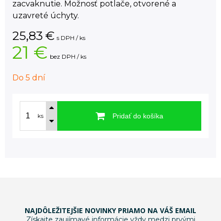
zacvaknutie. Možnosť potlače, otvorené a
uzavreté úchyty.
25,83
€
s DPH / ks
21 €
bez DPH / ks
Do 5 dní
Pridať do košíka
ks
NAJDÔLEŽITEJŠIE NOVINKY PRIAMO NA VÁŠ EMAIL
Získajte zaujímavé informácie vždy medzi prvými