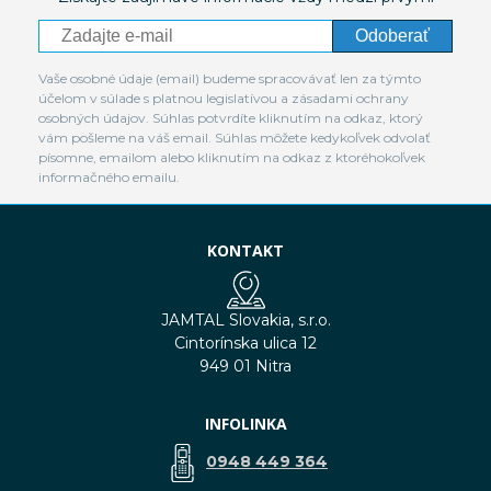
Odoberať
Vaše osobné údaje (email) budeme spracovávať len za týmto
účelom v súlade s platnou legislatívou a zásadami ochrany
osobných údajov. Súhlas potvrdíte kliknutím na odkaz, ktorý
vám pošleme na váš email. Súhlas môžete kedykoľvek odvolať
písomne, emailom alebo kliknutím na odkaz z ktoréhokoľvek
informačného emailu.
KONTAKT
JAMTAL Slovakia, s.r.o.
Cintorínska ulica 12
949 01 Nitra
INFOLINKA
0948 449 364