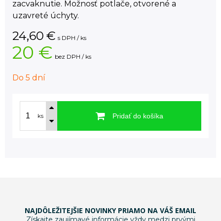
zacvaknutie. Možnosť potlače, otvorené a
uzavreté úchyty.
24,60
€
s DPH / ks
20 €
bez DPH / ks
Do 5 dní
Pridať do košíka
ks
NAJDÔLEŽITEJŠIE NOVINKY PRIAMO NA VÁŠ EMAIL
Získajte zaujímavé informácie vždy medzi prvými