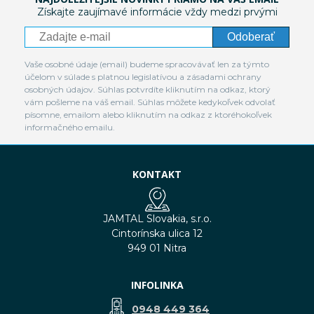
Získajte zaujímavé informácie vždy medzi prvými
Odoberať
Vaše osobné údaje (email) budeme spracovávať len za týmto
účelom v súlade s platnou legislatívou a zásadami ochrany
osobných údajov. Súhlas potvrdíte kliknutím na odkaz, ktorý
vám pošleme na váš email. Súhlas môžete kedykoľvek odvolať
písomne, emailom alebo kliknutím na odkaz z ktoréhokoľvek
informačného emailu.
KONTAKT
JAMTAL Slovakia, s.r.o.
Cintorínska ulica 12
949 01 Nitra
INFOLINKA
0948 449 364