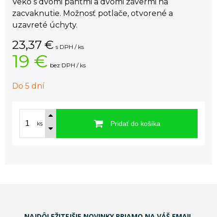
Veko s dvomi pántmi a dvomi závermi na
zacvaknutie. Možnosť potlače, otvorené a
uzavreté úchyty.
23,37
€
s DPH / ks
19 €
bez DPH / ks
Do 5 dní
Pridať do košíka
ks
NAJDÔLEŽITEJŠIE NOVINKY PRIAMO NA VÁŠ EMAIL