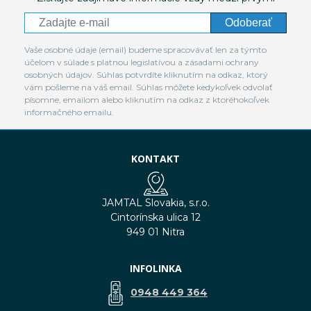
Odoberať
Vaše osobné údaje (email) budeme spracovávať len za týmto
účelom v súlade s platnou legislatívou a zásadami ochrany
osobných údajov. Súhlas potvrdíte kliknutím na odkaz, ktorý
vám pošleme na váš email. Súhlas môžete kedykoľvek odvolať
písomne, emailom alebo kliknutím na odkaz z ktoréhokoľvek
informačného emailu.
KONTAKT
JAMTAL Slovakia, s.r.o.
Cintorínska ulica 12
949 01 Nitra
INFOLINKA
0948 449 364