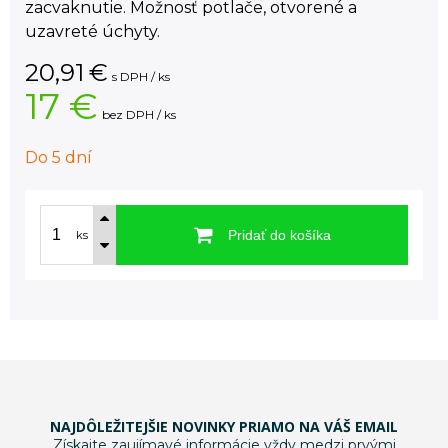
zacvaknutie. Možnosť potlače, otvorené a
uzavreté úchyty.
20,91
€
s DPH / ks
17 €
bez DPH / ks
Do 5 dní
Pridať do košíka
ks
NAJDÔLEŽITEJŠIE NOVINKY PRIAMO NA VÁŠ EMAIL
Získajte zaujímavé informácie vždy medzi prvými