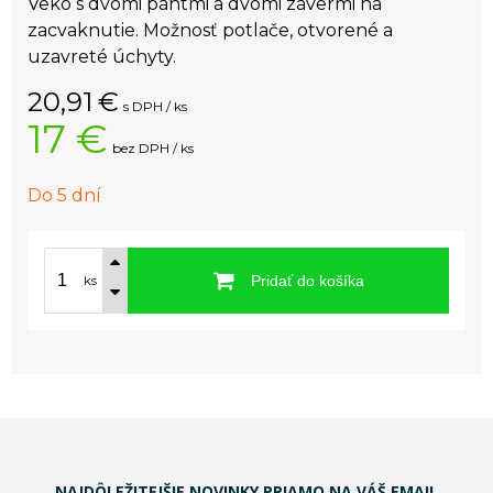
Veko s dvomi pántmi a dvomi závermi na
zacvaknutie. Možnosť potlače, otvorené a
uzavreté úchyty.
20,91
€
s DPH / ks
17 €
bez DPH / ks
Do 5 dní
Pridať do košíka
ks
NAJDÔLEŽITEJŠIE NOVINKY PRIAMO NA VÁŠ EMAIL