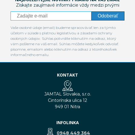
Získajte zaujímavé informácie vždy medzi prvými
Odoberať
Vaše osobné údaje (email) budeme spracovávať len za týmto
účelom v súlade s platnou legislatívou a zásadami ochrany
osobných údajov. Súhlas potvrdíte kliknutím na odkaz, ktorý
vám pošleme na váš email. Súhlas môžete kedykoľvek odvolať
písomne, emailom alebo kliknutím na odkaz z ktoréhokoľvek
informačného emailu.
KONTAKT
JAMTAL Slovakia, s.r.o.
Cintorínska ulica 12
949 01 Nitra
INFOLINKA
0948 449 364