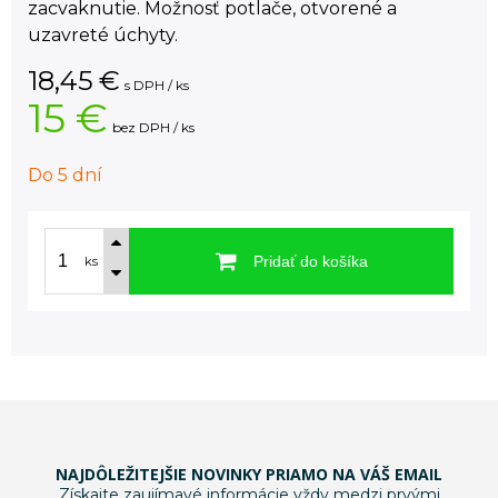
zacvaknutie. Možnosť potlače, otvorené a
uzavreté úchyty.
18,45
€
s DPH / ks
15 €
bez DPH / ks
Do 5 dní
Pridať do košíka
ks
NAJDÔLEŽITEJŠIE NOVINKY PRIAMO NA VÁŠ EMAIL
Získajte zaujímavé informácie vždy medzi prvými