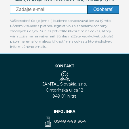
Odoberať
Vaše osobné údaje (email) budeme spracovávať len za týmto
účelom v súlade s platnou legislatívou a zásadami ochrany
osobných údajov. Súhlas potvrdíte kliknutím na odkaz, ktorý
vám pošleme na váš email. Súhlas môžete kedykoľvek odvolať
písomne, emailom alebo kliknutím na odkaz z ktoréhokoľvek
informačného emailu.
KONTAKT
JAMTAL Slovakia, s.r.o.
Cintorínska ulica 12
949 01 Nitra
INFOLINKA
0948 449 364