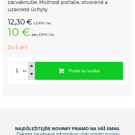
zacvaknutie. Možnosť potlače, otvorené a
uzavreté úchyty.
12,30
€
s DPH / ks
10 €
bez DPH / ks
Do 5 dní
Pridať do košíka
ks
NAJDÔLEŽITEJŠIE NOVINKY PRIAMO NA VÁŠ EMAIL
Získajte zaujímavé informácie vždy medzi prvými