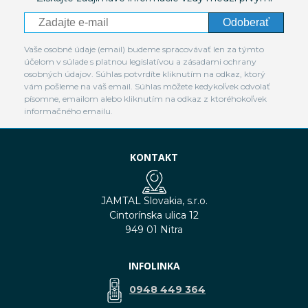
Odoberať
Vaše osobné údaje (email) budeme spracovávať len za týmto
účelom v súlade s platnou legislatívou a zásadami ochrany
osobných údajov. Súhlas potvrdíte kliknutím na odkaz, ktorý
vám pošleme na váš email. Súhlas môžete kedykoľvek odvolať
písomne, emailom alebo kliknutím na odkaz z ktoréhokoľvek
informačného emailu.
KONTAKT
JAMTAL Slovakia, s.r.o.
Cintorínska ulica 12
949 01 Nitra
INFOLINKA
0948 449 364