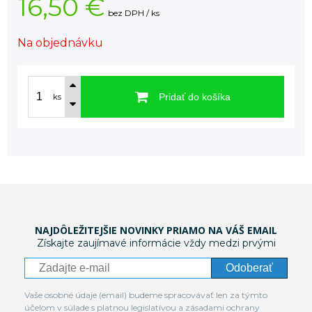
16,50 €
bez DPH / ks
Na objednávku
Pridať do košíka
ks
NAJDÔLEŽITEJŠIE NOVINKY PRIAMO NA VÁŠ EMAIL
Získajte zaujímavé informácie vždy medzi prvými
Odoberať
Vaše osobné údaje (email) budeme spracovávať len za týmto
účelom v súlade s platnou legislatívou a zásadami ochrany