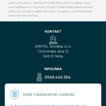
osobných údajov. Súhlas potvrdíte kliknutím na odkaz, ktorý
vám pošleme na váš email. Súhlas môžete kedykoľvek odvolať
písomne, emailom alebo kliknutím na odkaz z ktoréhokoľvek
informačného emailu.
KONTAKT
JAMTAL Slovakia, s.r.o.
Cintorínska ulica 12
949 01 Nitra
INFOLINKA
0948 449 364
predaj@jamtal.sk
Vaše nastavenie cookies