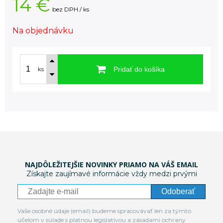
14 €
bez DPH / ks
Na objednávku
Pridať do košíka
ks
NAJDÔLEŽITEJŠIE NOVINKY PRIAMO NA VÁŠ EMAIL
Získajte zaujímavé informácie vždy medzi prvými
Odoberať
Vaše osobné údaje (email) budeme spracovávať len za týmto
účelom v súlade s platnou legislatívou a zásadami ochrany