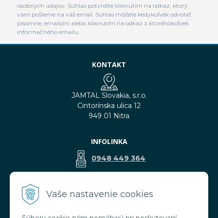
osobných údajov. Súhlas potvrdíte kliknutím na odkaz, ktorý
vám pošleme na váš email. Súhlas môžete kedykoľvek odvolať
písomne, emailom alebo kliknutím na odkaz z ktoréhokoľvek
informačného emailu.
KONTAKT
JAMTAL Slovakia, s.r.o.
Cintorínska ulica 12
949 01 Nitra
INFOLINKA
0948 449 364
predaj@jamtal.sk
Vaše nastavenie cookies