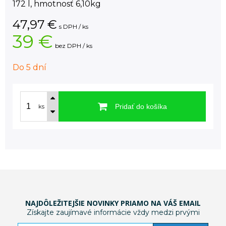
172 l, hmotnosť 6,10kg
47,97
€
s DPH / ks
39 €
bez DPH / ks
Do 5 dní
Pridať do košíka
ks
NAJDÔLEŽITEJŠIE NOVINKY PRIAMO NA VÁŠ EMAIL
Získajte zaujímavé informácie vždy medzi prvými