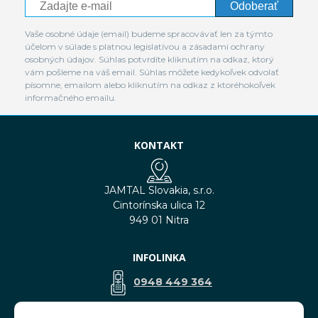
Odoberať
Vaše osobné údaje (email) budeme spracovávať len za týmto
účelom v súlade s platnou legislatívou a zásadami ochrany
osobných údajov. Súhlas potvrdíte kliknutím na odkaz, ktorý
vám pošleme na váš email. Súhlas môžete kedykoľvek odvolať
písomne, emailom alebo kliknutím na odkaz z ktoréhokoľvek
informačného emailu.
KONTAKT
JAMTAL Slovakia, s.r.o.
Cintorínska ulica 12
949 01 Nitra
INFOLINKA
0948 449 364