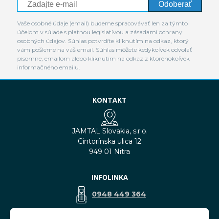
Odoberať
Vaše osobné údaje (email) budeme spracovávať len za týmto
účelom v súlade s platnou legislatívou a zásadami ochrany
osobných údajov. Súhlas potvrdíte kliknutím na odkaz, ktorý
vám pošleme na váš email. Súhlas môžete kedykoľvek odvolať
písomne, emailom alebo kliknutím na odkaz z ktoréhokoľvek
informačného emailu.
KONTAKT
JAMTAL Slovakia, s.r.o.
Cintorínska ulica 12
949 01 Nitra
INFOLINKA
0948 449 364