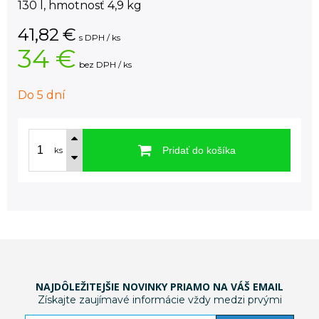
130 l, hmotnosť 4,9 kg
41,82
€
s DPH / ks
34 €
bez DPH / ks
Do 5 dní
Pridať do košíka
ks
NAJDÔLEŽITEJŠIE NOVINKY PRIAMO NA VÁŠ EMAIL
Získajte zaujímavé informácie vždy medzi prvými