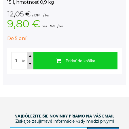
15 l, hmotnosť 0,9 kg
12,05
€
s DPH / ks
9,80 €
bez DPH / ks
Do 5 dní
Pridať do košíka
ks
NAJDÔLEŽITEJŠIE NOVINKY PRIAMO NA VÁŠ EMAIL
Získajte zaujímavé informácie vždy medzi prvými