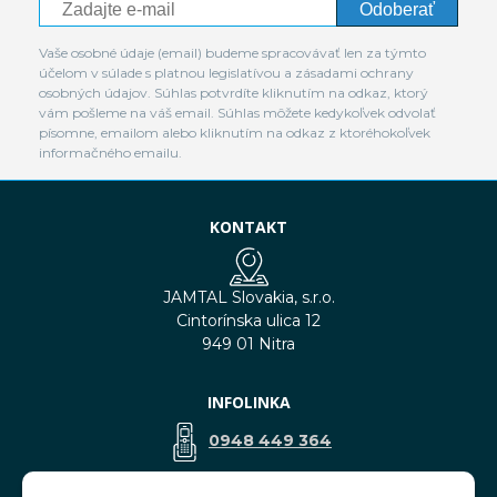
Odoberať
Vaše osobné údaje (email) budeme spracovávať len za týmto
účelom v súlade s platnou legislatívou a zásadami ochrany
osobných údajov. Súhlas potvrdíte kliknutím na odkaz, ktorý
vám pošleme na váš email. Súhlas môžete kedykoľvek odvolať
písomne, emailom alebo kliknutím na odkaz z ktoréhokoľvek
informačného emailu.
KONTAKT
JAMTAL Slovakia, s.r.o.
Cintorínska ulica 12
949 01 Nitra
INFOLINKA
0948 449 364