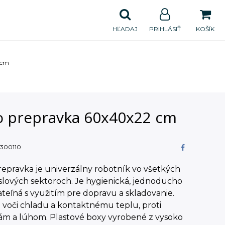
HĽADAJ
PRIHLÁSIŤ
KOŠÍK
 cm
o prepravka 60x40x22 cm
300110
epravka je univerzálny robotník vo všetkých
slových sektoroch. Je hygienická, jednoducho
teľná s využitím pre dopravu a skladovanie.
 voči chladu a kontaktnému teplu, proti
nám a lúhom. Plastové boxy vyrobené z vysoko