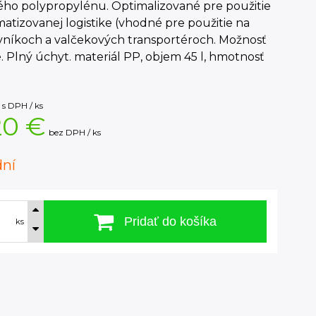
ého polypropylénu. Optimalizované pre použitie
atizovanej logistike (vhodné pre použitie na
vníkoch a valčekových transportéroch. Možnosť
. Plný úchyt. materiál PP, objem 45 l, hmotnosť
s DPH / ks
20 €
bez DPH / ks
dní
Pridať do košíka
ks