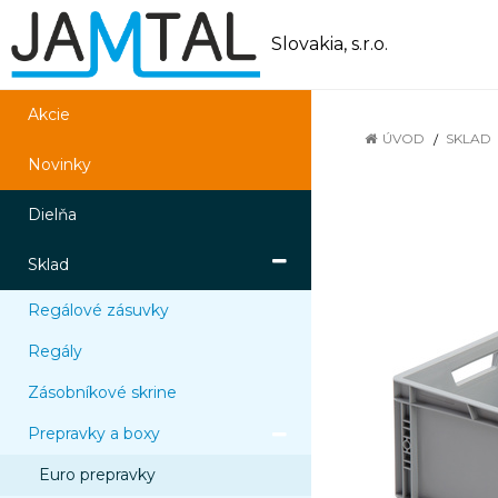
Slovakia, s.r.o.
Akcie
ÚVOD
SKLAD
Novinky
Dielňa
Sklad
Regálové zásuvky
Regály
Zásobníkové skrine
Prepravky a boxy
Euro prepravky