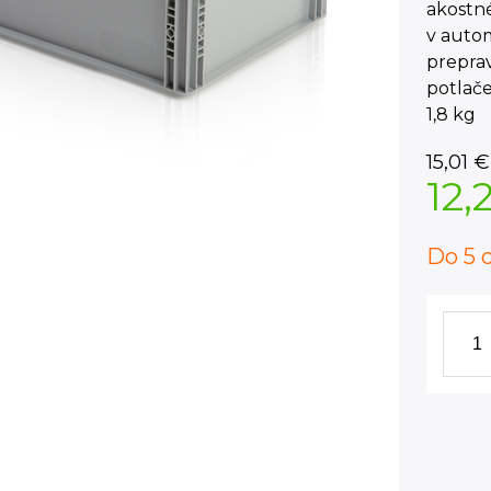
akostn
v autom
prepra
potlače
1,8 kg
15,01
€
12,
Do 5 