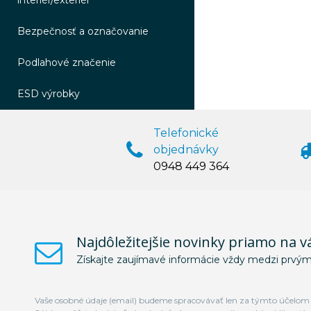
interiér/exteriér
Bezpečnosť a označovanie
Podlahové značenie
ESD výrobky
Telefonické
objednávky
0948 449 364
Najdôležitejšie novinky priamo na v
Získajte zaujímavé informácie vždy medzi prvým
Vaše osobné údaje (email) budeme spracovávať len za týmto účelom v