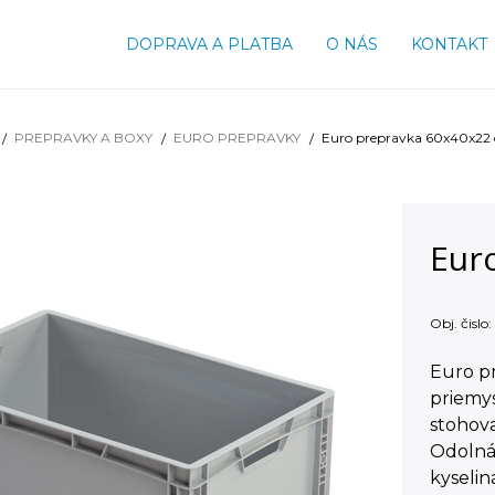
DOPRAVA A PLATBA
O NÁS
KONTAKT
PREPRAVKY A BOXY
EURO PREPRAVKY
Euro prepravka 60x40x22
Eur
Obj. čislo:
Euro pr
priemy
stohova
Odolná
kyseli