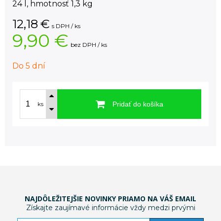
24 l, hmotnosť 1,3 kg
12,18
€
s DPH / ks
9,90 €
bez DPH / ks
Do 5 dní
Pridať do košíka
ks
NAJDÔLEŽITEJŠIE NOVINKY PRIAMO NA VÁŠ EMAIL
Získajte zaujímavé informácie vždy medzi prvými