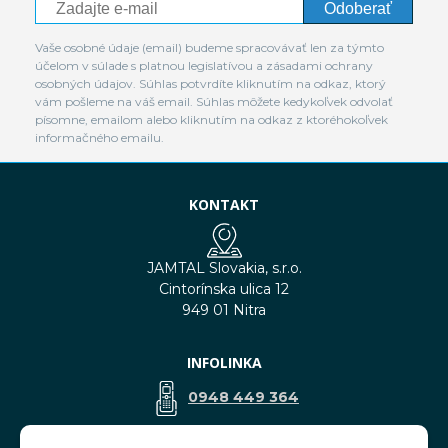
Odoberať
Vaše osobné údaje (email) budeme spracovávať len za týmto
účelom v súlade s platnou legislatívou a zásadami ochrany
osobných údajov. Súhlas potvrdíte kliknutím na odkaz, ktorý
vám pošleme na váš email. Súhlas môžete kedykoľvek odvolať
písomne, emailom alebo kliknutím na odkaz z ktoréhokoľvek
informačného emailu.
KONTAKT
JAMTAL Slovakia, s.r.o.
Cintorínska ulica 12
949 01 Nitra
INFOLINKA
0948 449 364