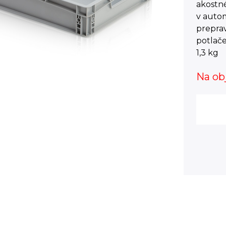
akostn
v autom
prepra
potlače
1,3 kg
Na ob