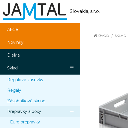
Slovakia, s.r.o.
Akcie
ÚVOD
SKLAD
Novinky
Dielňa
Sklad
Regálové zásuvky
Regály
Zásobníkové skrine
Prepravky a boxy
Euro prepravky