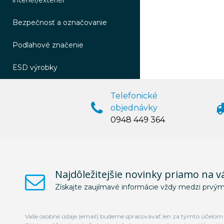
interiér/exteriér
Bezpečnosť a označovanie
Podlahové značenie
ESD výrobky
Telefonické
objednávky
0948 449 364
Najdôležitejšie novinky priamo na v
Získajte zaujímavé informácie vždy medzi prvým
Vaše osobné údaje (email) budeme spracovávať len za týmto účelom v