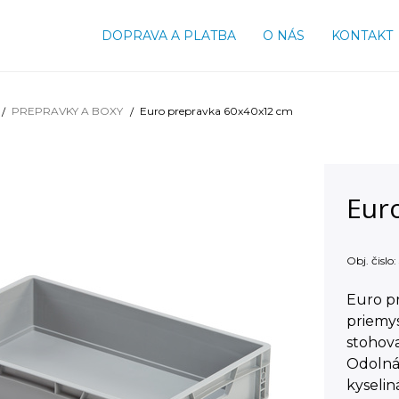
DOPRAVA A PLATBA
O NÁS
KONTAKT
PREPRAVKY A BOXY
Euro prepravka 60x40x12 cm
Eur
Obj. čislo:
Euro pr
priemy
stohova
Odolná
kyseli