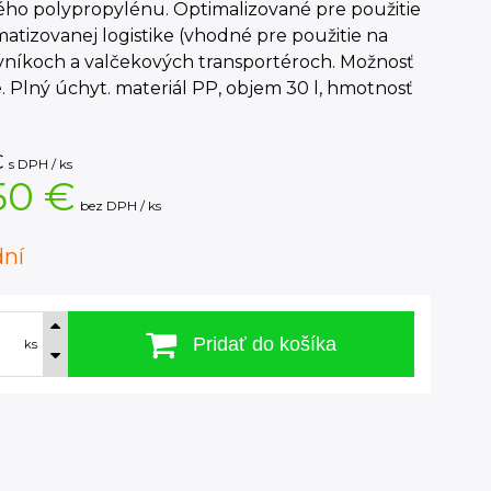
ého polypropylénu. Optimalizované pre použitie
atizovanej logistike (vhodné pre použitie na
vníkoch a valčekových transportéroch. Možnosť
. Plný úchyt. materiál PP, objem 30 l, hmotnosť
€
s DPH / ks
50 €
bez DPH / ks
dní
Pridať do košíka
ks