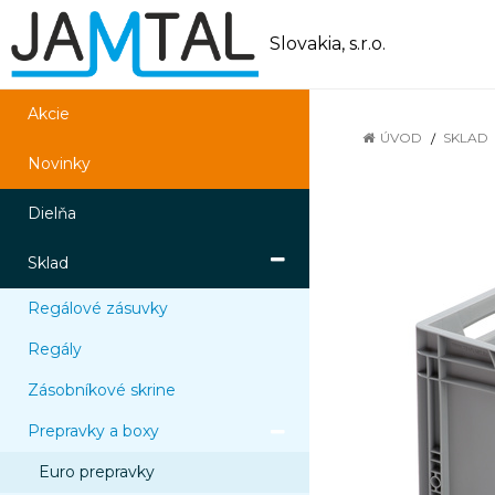
Slovakia, s.r.o.
Akcie
ÚVOD
SKLAD
Novinky
Dielňa
Sklad
Regálové zásuvky
Regály
Zásobníkové skrine
Prepravky a boxy
Euro prepravky