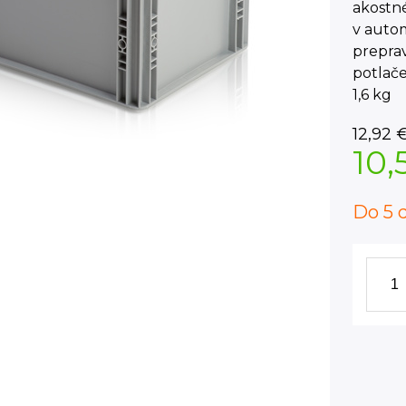
akostn
v autom
prepra
potlače
1,6 kg
12,92
10,
Do 5 