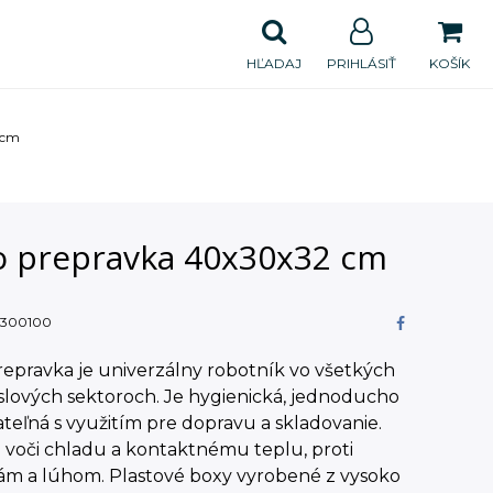
HĽADAJ
PRIHLÁSIŤ
KOŠÍK
 cm
o prepravka 40x30x32 cm
300100
epravka je univerzálny robotník vo všetkých
slových sektoroch. Je hygienická, jednoducho
teľná s využitím pre dopravu a skladovanie.
 voči chladu a kontaktnému teplu, proti
nám a lúhom. Plastové boxy vyrobené z vysoko