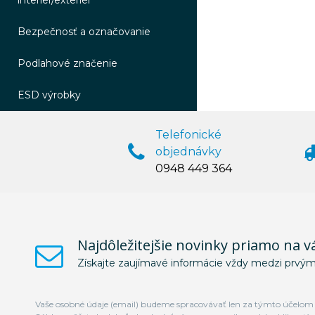
interiér/exteriér
Bezpečnosť a označovanie
Podlahové značenie
ESD výrobky
Telefonické
objednávky
0948 449 364
Najdôležitejšie novinky priamo na v
Získajte zaujímavé informácie vždy medzi prvým
Vaše osobné údaje (email) budeme spracovávať len za týmto účelom v