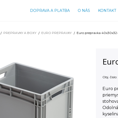
DOPRAVA A PLATBA
O NÁS
KONTAKT
PREPRAVKY A BOXY
EURO PREPRAVKY
Euro prepravka 40x30x32
Eur
Obj. čislo:
Euro pr
priemy
stohova
Odolná
kyseli