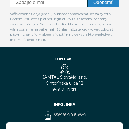
Odoberať
Vaše osobné údaje (email) budeme spracovávať len za týmto
účelom v súlade s platnou legislatívou a zásadami ochrany
osobných údajov. Súhlas potvrdíte kliknutím na odkaz, ktorý
vám pošleme na váš email. Súhlas môžete kedykoľvek odvolať
písomne, emailom alebo kliknutím na odkaz z ktoréhokoľvek
informačného emailu.
KONTAKT
JAMTAL Slovakia, s.r.o.
Cintorínska ulica 12
949 01 Nitra
INFOLINKA
0948 449 364