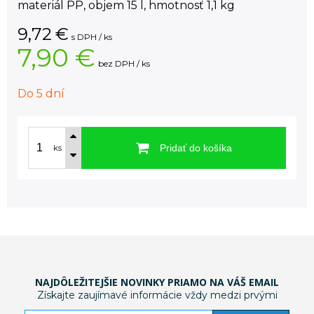
materiál PP, objem 15 l, hmotnosť 1,1 kg
9,72
€
s DPH / ks
7,90 €
bez DPH / ks
Do 5 dní
Pridať do košíka
ks
NAJDÔLEŽITEJŠIE NOVINKY PRIAMO NA VÁŠ EMAIL
Získajte zaujímavé informácie vždy medzi prvými