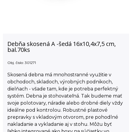
Debňa skosená A -šedá 16x10,4x7,5 cm,
bal.70ks
Obj. čislo:
301271
Skosená debna má mnohostranné využitie v
obchodoch, skladoch, výrobných podnikoch,
dielňach - všade tam, kde je potreba perfektný
systém. Debna je stohovateľná. Tak budeme mať
svoje polotovary, náradie alebo drobné diely vždy
ideálne pod kontrolou. Robustné plastové
prepravky s vkladovým otvorom, pre pohodlné
nakladanie a vykladanie aj v stohu. Môžu byť
ľahko integrované ako boxy na súčiastky vo