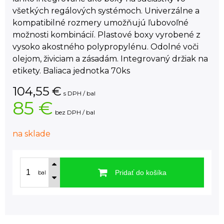
všetkých regálových systémoch. Univerzálne a
kompatibilné rozmery umožňujú ľubovoľné
možnosti kombinácií. Plastové boxy vyrobené z
vysoko akostného polypropylénu. Odolné voči
olejom, živiciam a zásadám. Integrovaný držiak na
etikety. Baliaca jednotka 70ks
104,55
€
s DPH / bal
85 €
bez DPH / bal
na sklade
Pridať do košíka
bal