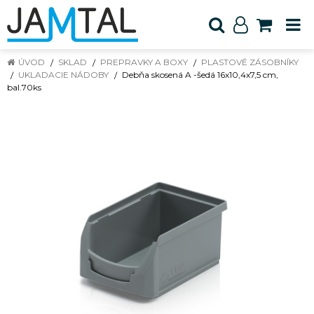
ÚVOD
SKLAD
PREPRAVKY A BOXY
PLASTOVÉ ZÁSOBNÍKY
UKLADACIE NÁDOBY
Debňa skosená A -šedá 16x10,4x7,5 cm,
bal.70ks