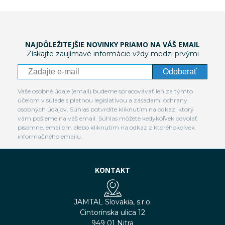
NAJDÔLEŽITEJŠIE NOVINKY PRIAMO NA VÁŠ EMAIL
Získajte zaujímavé informácie vždy medzi prvými
Odoberať
Vaše osobné údaje (email) budeme spracovávať len za týmto
účelom v súlade s platnou legislatívou a zásadami ochrany
osobných údajov. Súhlas potvrdíte kliknutím na odkaz, ktorý
vám pošleme na váš email. Súhlas môžete kedykoľvek odvolať
písomne, emailom alebo kliknutím na odkaz z ktoréhokoľvek
informačného emailu.
KONTAKT
JAMTAL Slovakia, s.r.o.
Cintorínska ulica 12
949 01 Nitra