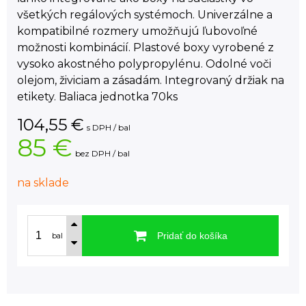
všetkých regálových systémoch. Univerzálne a
kompatibilné rozmery umožňujú ľubovoľné
možnosti kombinácií. Plastové boxy vyrobené z
vysoko akostného polypropylénu. Odolné voči
olejom, živiciam a zásadám. Integrovaný držiak na
etikety. Baliaca jednotka 70ks
104,55
€
s DPH / bal
85 €
bez DPH / bal
na sklade
Pridať do košíka
bal