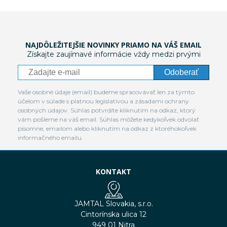
NAJDÔLEŽITEJŠIE NOVINKY PRIAMO NA VÁŠ EMAIL
Získajte zaujímavé informácie vždy medzi prvými
Odoberať
Vaše osobné údaje (email) budeme spracovávať len za týmto
účelom v súlade s platnou legislatívou a zásadami ochrany
osobných údajov. Súhlas potvrdíte kliknutím na odkaz, ktorý
vám pošleme na váš email. Súhlas môžete kedykoľvek odvolať
písomne, emailom alebo kliknutím na odkaz z ktoréhokoľvek
informačného emailu.
KONTAKT
JAMTAL Slovakia, s.r.o.
Cintorínska ulica 12
949 01 Nitra