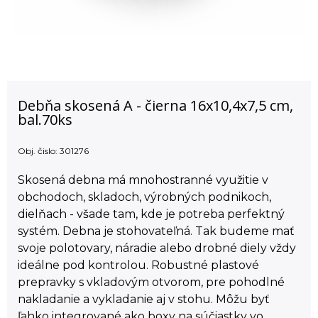
Debňa skosená A - čierna 16x10,4x7,5 cm,
bal.70ks
Obj. čislo:
301276
Skosená debna má mnohostranné využitie v
obchodoch, skladoch, výrobných podnikoch,
dielňach - všade tam, kde je potreba perfektný
systém. Debna je stohovateľná. Tak budeme mať
svoje polotovary, náradie alebo drobné diely vždy
ideálne pod kontrolou. Robustné plastové
prepravky s vkladovým otvorom, pre pohodlné
nakladanie a vykladanie aj v stohu. Môžu byť
ľahko integrované ako boxy na súčiastky vo