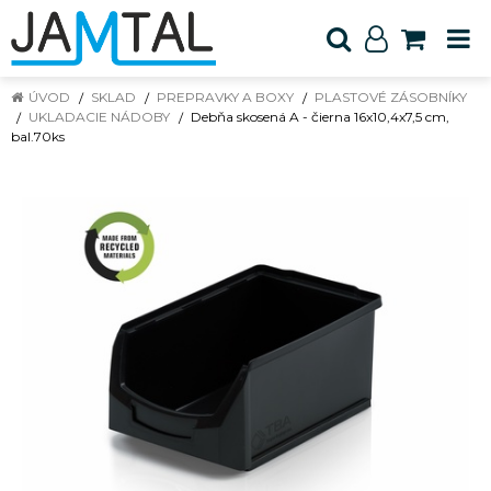
ÚVOD
SKLAD
PREPRAVKY A BOXY
PLASTOVÉ ZÁSOBNÍKY
UKLADACIE NÁDOBY
Debňa skosená A - čierna 16x10,4x7,5 cm,
bal.70ks