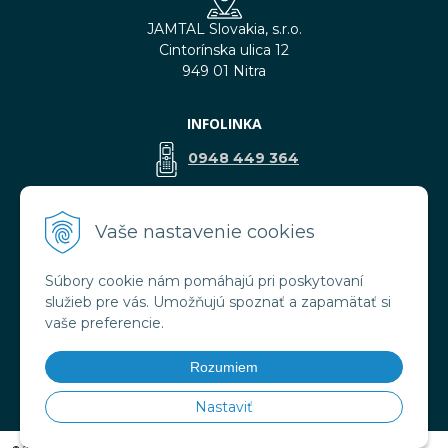
JAMTAL Slovakia, s.r.o.
Cintorínska ulica 12
949 01 Nitra
INFOLINKA
0948 449 364
predaj@jamtal.sk
Vaše nastavenie cookies
Súbory cookie nám pomáhajú pri poskytovaní
VŠETKO O NÁKUPE
služieb pre vás. Umožňujú spoznať a zapamätať si
Obchodné podmienky
vaše preferencie.
Reklamačné podmienky
Doprava a platba
Rozumiem
Ochrana osobných údajov
Nastaviť