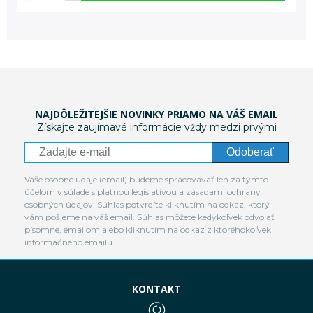
NAJDÔLEŽITEJŠIE NOVINKY PRIAMO NA VÁŠ EMAIL
Získajte zaujímavé informácie vždy medzi prvými
Odoberať
Vaše osobné údaje (email) budeme spracovávať len za týmto
účelom v súlade s platnou legislatívou a zásadami ochrany
osobných údajov. Súhlas potvrdíte kliknutím na odkaz, ktorý
vám pošleme na váš email. Súhlas môžete kedykoľvek odvolať
písomne, emailom alebo kliknutím na odkaz z ktoréhokoľvek
informačného emailu.
KONTAKT