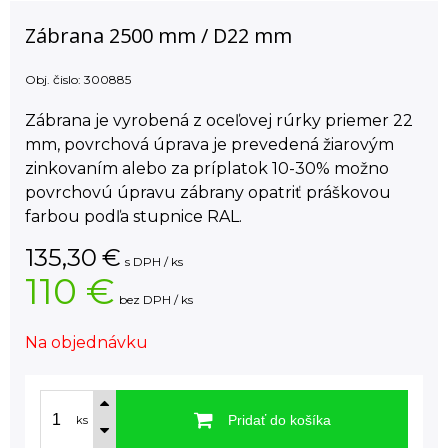
Zábrana 2500 mm / D22 mm
Obj. čislo:
300885
Zábrana je vyrobená z oceľovej rúrky priemer 22
mm, povrchová úprava je prevedená žiarovým
zinkovaním alebo za príplatok 10-30% možno
povrchovú úpravu zábrany opatriť práškovou
farbou podľa stupnice RAL.
135,30
€
s DPH / ks
110 €
bez DPH / ks
Na objednávku
Pridať do košíka
ks