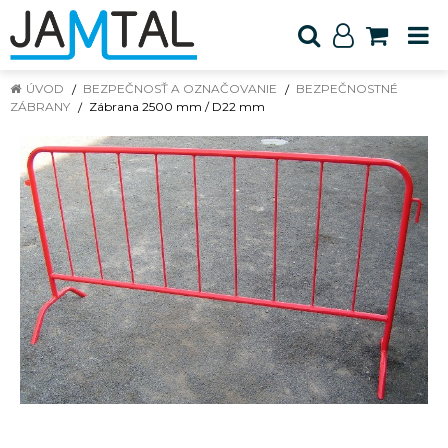
ÚVOD
BEZPEČNOSŤ A OZNAČOVANIE
BEZPEČNOSTNÉ
ZÁBRANY
Zábrana 2500 mm / D22 mm