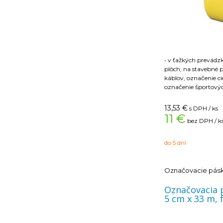
• v ťažkých prevádz
plôch, na stavebné 
káblov, označenie ci
označenie športový
Technické informáci
13,53
€
s DPH / ks
• PVC páska s biely
11 €
bez DPH / k
• tvarovo stála, po 
• veľmi vysoká priľna
povrchov
do 5 dní
• prekrížená priečna
olejom, rozpúšťadl
teplotám a vlhkosti
Označovacie pás
• odolná voči vode, 
• pracovná teplota: 
Označovacia 
• aplikačná teplota:
5 cm x 33 m, 
Pásky skladované p
teplotou sa pred po