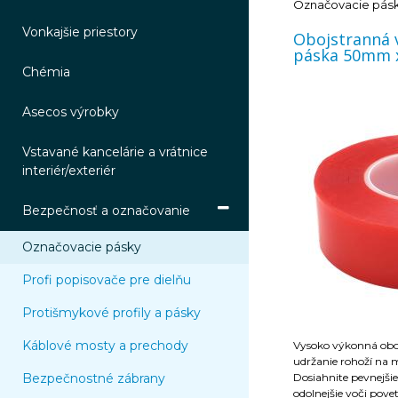
Označovacie pás
Vonkajšie priestory
Obojstranná 
páska 50mm 
Chémia
Asecos výrobky
Vstavané kancelárie a vrátnice
interiér/exteriér
Bezpečnosť a označovanie
Označovacie pásky
Profi popisovače pre dielňu
Protišmykové profily a pásky
Káblové mosty a prechody
Vysoko výkonná oboj
udržanie rohoží na m
Bezpečnostné zábrany
Dosiahnite pevnejšie 
odolnejšie voči pov