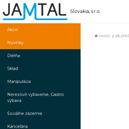
Slovakia, s.r.o.
Akcie
ÚVOD
BEZPE
Novinky
Dielňa
Sklad
Manipulácia
Nerezové vybavenie, Gastro
výbava
Sociálne zázemie
Kancelária