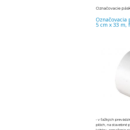
olejom, rozpúšťadl
teplotám a vlhkosti
Označovacie pás
• odolná voči vode, 
• pracovná teplota: 
Označovacia 
• aplikačná teplota:
5 cm x 33 m, 
Pásky skladované p
teplotou sa pred po
izbovú teplot
• v ťažkých prevádz
plôch, na stavebné 
káblov, označenie ci