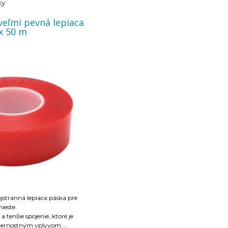
ky
veľmi pevná lepiaca
x 50 m
stranná lepiaca páska pre
ieste.
a tenšie spojenie, ktoré je
eternostným vplyvom.