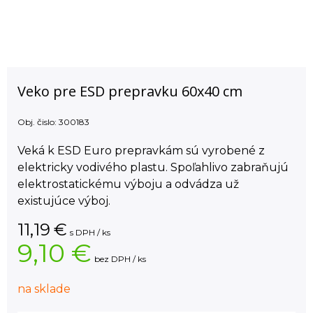
Veko pre ESD prepravku 60x40 cm
Obj. čislo:
300183
Veká k ESD Euro prepravkám sú vyrobené z
elektricky vodivého plastu. Spoľahlivo zabraňujú
elektrostatickému výboju a odvádza už
existujúce výboj.
11,19
€
s DPH / ks
9,10 €
bez DPH / ks
na sklade