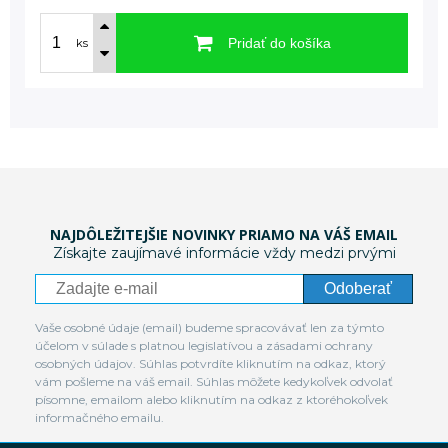
Pridať do košíka
ks
NAJDÔLEŽITEJŠIE NOVINKY PRIAMO NA VÁŠ EMAIL
Získajte zaujímavé informácie vždy medzi prvými
Odoberať
Vaše osobné údaje (email) budeme spracovávať len za týmto
účelom v súlade s platnou legislatívou a zásadami ochrany
osobných údajov. Súhlas potvrdíte kliknutím na odkaz, ktorý
vám pošleme na váš email. Súhlas môžete kedykoľvek odvolať
písomne, emailom alebo kliknutím na odkaz z ktoréhokoľvek
informačného emailu.