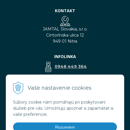
KONTAKT
JAMTAL Slovakia, s.r.o.
Cintorínska ulica 12
949 01 Nitra
INFOLINKA
0948 449 364
predaj@jamtal.sk
Vaše nastavenie cookies
Súbory cookie nám pomáhajú pri poskytovaní
VŠETKO O NÁKUPE
služieb pre vás. Umožňujú spoznať a zapamätať si
Obchodné podmienky
vaše preferencie.
Reklamačné podmienky
Doprava a platba
Rozumiem