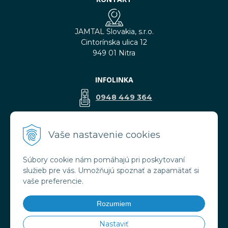
JAMTAL Slovakia, s.r.o.
Cintorínska ulica 12
949 01 Nitra
INFOLINKA
0948 449 364
predaj@jamtal.sk
Vaše nastavenie cookies
Súbory cookie nám pomáhajú pri poskytovaní
VŠETKO O NÁKUPE
služieb pre vás. Umožňujú spoznať a zapamätať si
Obchodné podmienky
vaše preferencie.
Reklamačné podmienky
Doprava a platba
Rozumiem
Ochrana osobných údajov
Nastaviť