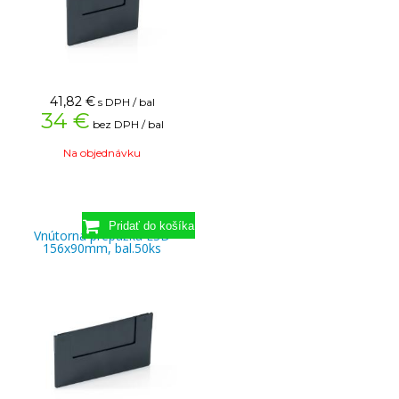
41,82
€
s DPH / bal
34 €
bez DPH / bal
Na objednávku
Vnútorná prepážka ESD
156x90mm, bal.50ks