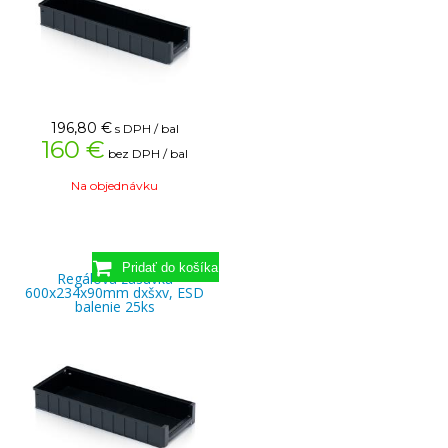
196,80
€
s DPH / bal
160 €
bez DPH / bal
Na objednávku
Regálová zásuvka
600x234x90mm dxšxv, ESD
balenie 25ks