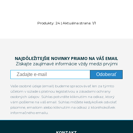
Produkty:
24
| Aktuálna strana:
1
/
1
NAJDÔLEŽITEJŠIE NOVINKY PRIAMO NA VÁŠ EMAIL
Získajte zaujímavé informácie vždy medzi prvými
Odoberať
Vaše osobné údaje (email) budeme spracovávať len za týmto
účelom v súlade s platnou legislatívou a zásadami ochrany
osobných údajov. Súhlas potvrdíte kliknutím na odkaz, ktorý
vám pošleme na váš email. Súhlas môžete kedykoľvek odvolať
písomne, emailom alebo kliknutím na odkaz z ktoréhokoľvek
informačného emailu.
KONTAKT