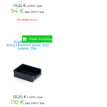
115,62
€
s DPH / bal
94 €
bez DPH / bal
Na objednávku
Regálová zásuvka
300x234x90mm dxšxv, ESD
balenie 25ks
135,30
€
s DPH / bal
110 €
bez DPH / bal