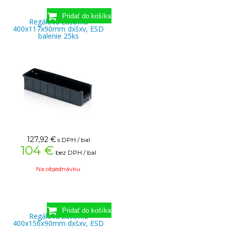
Regálová zásuvka
400x117x90mm dxšxv, ESD
balenie 25ks
127,92
€
s DPH / bal
104 €
bez DPH / bal
Na objednávku
Regálová zásuvka
400x156x90mm dxšxv, ESD