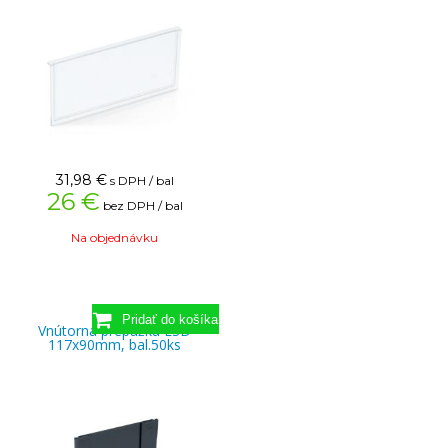
31,98
€
s DPH / bal
26 €
bez DPH / bal
Na objednávku
Vnútorná prepážka ESD
117x90mm, bal.50ks