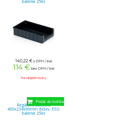
balenie 25ks
140,22
€
s DPH / bal
114 €
bez DPH / bal
Na objednávku
Regálová zásuvka
400x234x90mm dxšxv, ESD
balenie 25ks