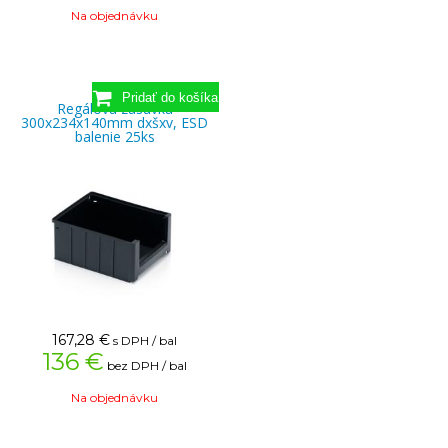
Na objednávku
Regálová zásuvka
300x234x140mm dxšxv, ESD
balenie 25ks
167,28
€
s DPH / bal
136 €
bez DPH / bal
Na objednávku