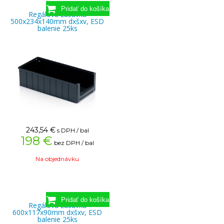
Regálová zásuvka
500x234x140mm dxšxv, ESD
balenie 25ks
243,54
€
s DPH / bal
198 €
bez DPH / bal
Na objednávku
Regálová zásuvka
600x117x90mm dxšxv, ESD
balenie 25ks