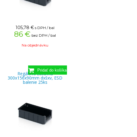
105,78
€
s DPH / bal
86 €
bez DPH / bal
Na objednávku
Regálová zásuvka
300x156x90mm dxšxv, ESD
balenie 25ks