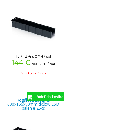
177,12
€
s DPH / bal
144 €
bez DPH / bal
Na objednávku
Regálová zásuvka
600x156x90mm dxšxv, ESD
balenie 25ks