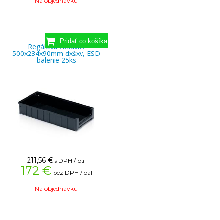
Na objednávku
Regálová zásuvka
500x234x90mm dxšxv, ESD
balenie 25ks
211,56
€
s DPH / bal
172 €
bez DPH / bal
Na objednávku