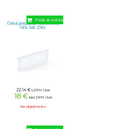
Čelná prepážka 156x90mm,
číra, bal. 25ks
22,14
€
s DPH / bal
18 €
bez DPH / bal
Na objednávku