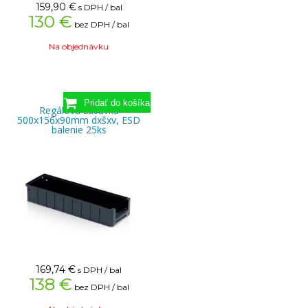
159,90
€
s DPH / bal
130 €
bez DPH / bal
Na objednávku
Regálová zásuvka
500x156x90mm dxšxv, ESD
balenie 25ks
169,74
€
s DPH / bal
138 €
bez DPH / bal