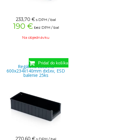
233,70
€
s DPH / bal
190 €
bez DPH / bal
Na objednávku
Regálová zásuvka
600x234x140mm dxšxv, ESD
balenie 25ks
270,60
€
s DPH / bal