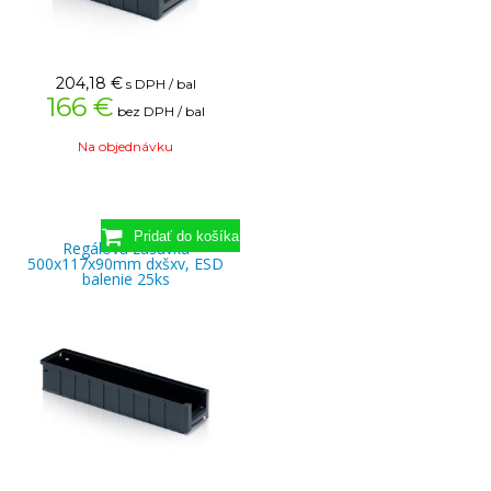
204,18
€
s DPH / bal
166 €
bez DPH / bal
Na objednávku
Regálová zásuvka
500x117x90mm dxšxv, ESD
balenie 25ks