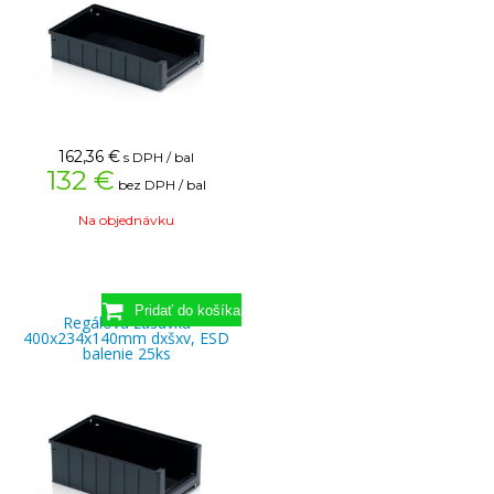
162,36
€
s DPH / bal
132 €
bez DPH / bal
Na objednávku
Regálová zásuvka
400x234x140mm dxšxv, ESD
balenie 25ks