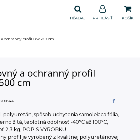
HĽADAJ
PRIHLÁSIŤ
KOŠÍK
 a ochranný profil D5x500 cm
vný a ochranný profil
500 cm
301844
l polyuretán, spôsob uchytenia samoleiaca fólia,
ierno žltá, teplotná odolnosť -40°C až 100°C,
ť 2,3 kg, POPIS VÝROBKU
ý profil je vyrobený z kvalitnej polyuretánovej