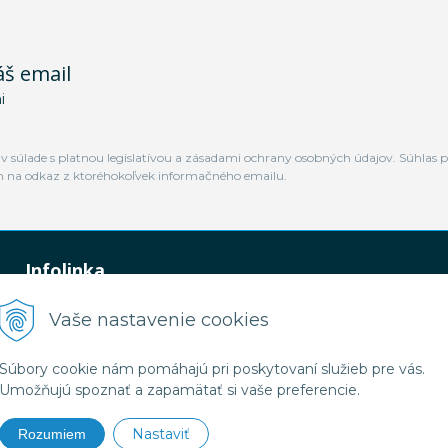
áš email
i
 súlade s platnou legislatívou a zásadami ochrany osobných údajov. Súhlas p
m na odkaz z ktoréhokoľvek informačného emailu.
Infolinka
0948 449 364
Vaše nastavenie cookies
predaj@jamtal.sk
Súbory cookie nám pomáhajú pri poskytovaní služieb pre vás.
Umožňujú spoznať a zapamätať si vaše preferencie.
Nastaviť
Rozumiem