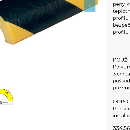
peny, k
teplotn
profilu
bezpeč
profilu 
POUŽI
Polyur
3 cm s
poškode
pre vnú
ODPOR
Pre spr
inštalo
334,56