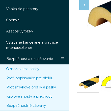
Vonkajšie priestory
Chémia
Asecos výrobky
Vstavané kancelárie a vrátnice
interiér/exteriér
Bezpečnosť a označovanie
Označovacie pásky
Profi popisovače pre dielňu
Protišmykové profily a pásky
Káblové mosty a prechody
Bezpečnostné zábrany