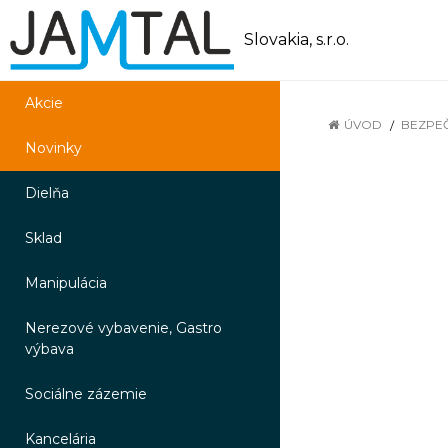
Slovakia, s.r.o.
Akcie
ÚVOD
BEZPE
Novinky
Dielňa
Sklad
Manipulácia
Nerezové vybavenie, Gastro
výbava
Sociálne zázemie
Kancelária