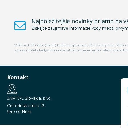
Najdôležitejšie novinky priamo na v
Získajte zaujímavé informácie vždy medzi prvým
Vaše osobné údaje (email) budeme spracovávať len za týmto účelom v
Súhlas môžete kedykoľvek odvolať písomne, emailom alebo kliknutí
Kontakt
JAMTAL Slovakia, s.r.o.
Cintorínska ulica 12
949 01 Nitra