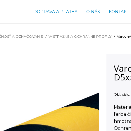
DOPRAVA A PLATBA
O NÁS
KONTAKT
ČNOSŤ A OZNAČOVANIE
VÝSTRAŽNÉ A OCHRANNÉ PROFILY
Varovný
Varo
D5x
Obj. čislo:
Materiá
farba č
hmotno
Ochrann