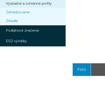
Výstražné a ochranné profily
Zahradzovanie
Zrkadlá
Podlahové značenie
ESD výrobky
Foto