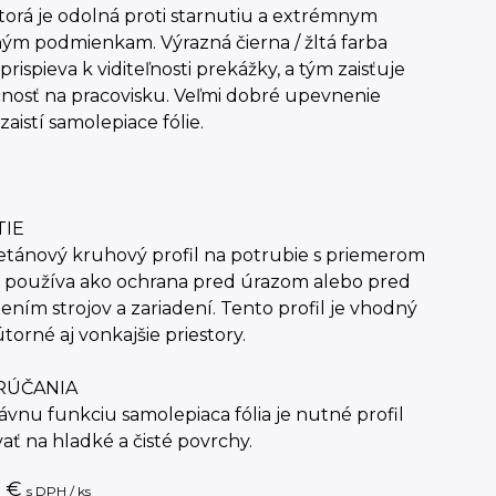
torá je odolná proti starnutiu a extrémnym
ým podmienkam. Výrazná čierna / žltá farba
 prispieva k viditeľnosti prekážky, a tým zaisťuje
nosť na pracovisku. Veľmi dobré upevnenie
zaistí samolepiace fólie.
TIE
etánový kruhový profil na potrubie s priemerom
a používa ako ochrana pred úrazom alebo pred
ním strojov a zariadení. Tento profil je vhodný
torné aj vonkajšie priestory.
ÚČANIA
ávnu funkciu samolepiaca fólia je nutné profil
vať na hladké a čisté povrchy.
€
s DPH / ks