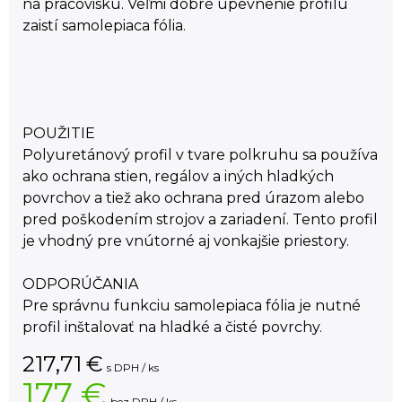
na pracovisku. Veľmi dobré upevnenie profilu
zaistí samolepiaca fólia.
POUŽITIE
Polyuretánový profil v tvare polkruhu sa používa
ako ochrana stien, regálov a iných hladkých
povrchov a tiež ako ochrana pred úrazom alebo
pred poškodením strojov a zariadení. Tento profil
je vhodný pre vnútorné aj vonkajšie priestory.
ODPORÚČANIA
Pre správnu funkciu samolepiaca fólia je nutné
profil inštalovať na hladké a čisté povrchy.
217,71
€
s DPH / ks
177 €
bez DPH / ks