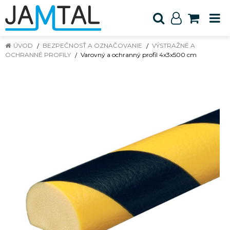
ÚVOD
BEZPEČNOSŤ A OZNAČOVANIE
VÝSTRAŽNÉ A
OCHRANNÉ PROFILY
Varovný a ochranný profil 4x3x500 cm