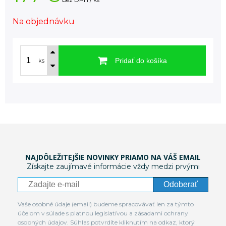
Na objednávku
Pridať do košíka
ks
NAJDÔLEŽITEJŠIE NOVINKY PRIAMO NA VÁŠ EMAIL
Získajte zaujímavé informácie vždy medzi prvými
Odoberať
Vaše osobné údaje (email) budeme spracovávať len za týmto
účelom v súlade s platnou legislatívou a zásadami ochrany
osobných údajov. Súhlas potvrdíte kliknutím na odkaz, ktorý