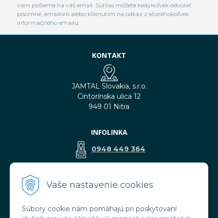
vám pošleme na váš email. Súhlas môžete kedykoľvek odvolať
písomne, emailom alebo kliknutím na odkaz z ktoréhokoľvek
informačného emailu.
KONTAKT
JAMTAL Slovakia, s.r.o.
Cintorínska ulica 12
949 01 Nitra
INFOLINKA
0948 449 364
predaj@jamtal.sk
Vaše nastavenie cookies
Súbory cookie nám pomáhajú pri poskytovaní
VŠETKO O NÁKUPE