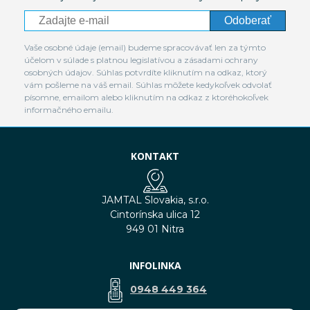
Odoberať
Vaše osobné údaje (email) budeme spracovávať len za týmto
účelom v súlade s platnou legislatívou a zásadami ochrany
osobných údajov. Súhlas potvrdíte kliknutím na odkaz, ktorý
vám pošleme na váš email. Súhlas môžete kedykoľvek odvolať
písomne, emailom alebo kliknutím na odkaz z ktoréhokoľvek
informačného emailu.
KONTAKT
JAMTAL Slovakia, s.r.o.
Cintorínska ulica 12
949 01 Nitra
INFOLINKA
0948 449 364