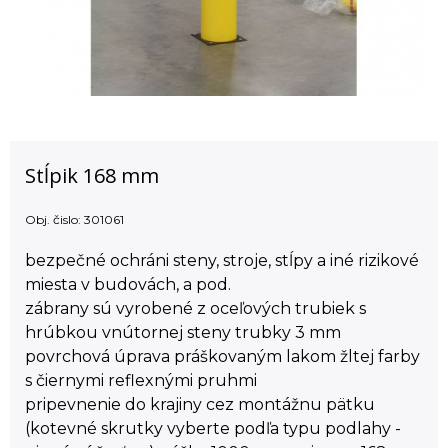
Stĺpik 168 mm
Obj. čislo:
301061
bezpečné ochráni steny, stroje, stĺpy a iné rizikové
miesta v budovách, a pod.
zábrany sú vyrobené z oceľových trubiek s
hrúbkou vnútornej steny trubky 3 mm
povrchová úprava práškovaným lakom žltej farby
s čiernymi reflexnými pruhmi
pripevnenie do krajiny cez montážnu pätku
(kotevné skrutky vyberte podľa typu podlahy -