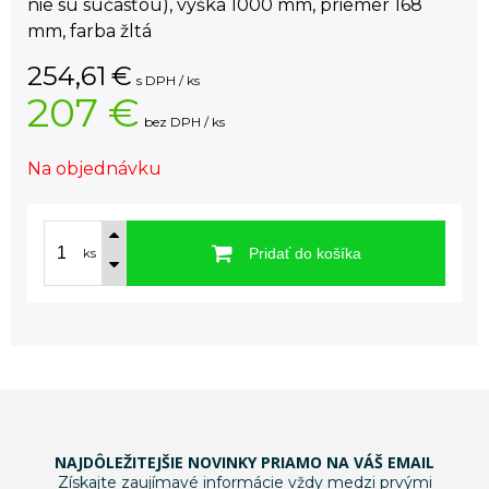
nie sú súčasťou), výška 1000 mm, priemer 168
mm, farba žltá
254,61
€
s DPH / ks
207 €
bez DPH / ks
Na objednávku
Pridať do košíka
ks
NAJDÔLEŽITEJŠIE NOVINKY PRIAMO NA VÁŠ EMAIL
Získajte zaujímavé informácie vždy medzi prvými