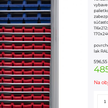
vybaven
palietk
zabezpe
súčasťo
116x21
170x24
povrch
lak RA
596,55
48
Na ob