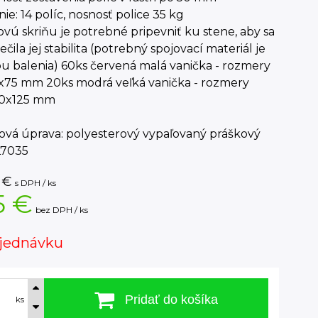
ie: 14 políc, nosnosť police 35 kg
ovú skriňu je potrebné pripevniť ku stene, aby sa
čila jej stabilita (potrebný spojovací materiál je
u balenia) 60ks červená malá vanička - rozmery
2x75 mm 20ks modrá veľká vanička - rozmery
0x125 mm
ová úprava: polyesterový vypaľovaný práškový
L7035
€
s DPH / ks
5 €
bez DPH / ks
jednávku
Pridať do košíka
ks