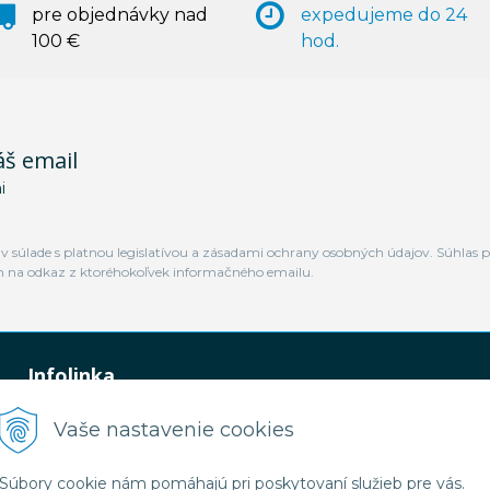
pre objednávky nad
expedujeme do 24
100 €
hod.
áš email
i
 súlade s platnou legislatívou a zásadami ochrany osobných údajov. Súhlas p
m na odkaz z ktoréhokoľvek informačného emailu.
Infolinka
0948 449 364
Vaše nastavenie cookies
predaj@jamtal.sk
Súbory cookie nám pomáhajú pri poskytovaní služieb pre vás.