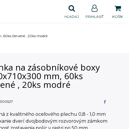
HĽADAJ
PRIHLÁSIŤ
KOŠÍK
, 60ks červené , 20ks modré
inka na zásobníkové boxy
0x710x300 mm, 60ks
vené , 20ks modré
300527
á z kvalitného oceľového plechu 0,8 - 1,0 mm
anie dverí dvojbodovým rozvorovým zámkom
lnosť zostavenia políc v rastri po 50 mm