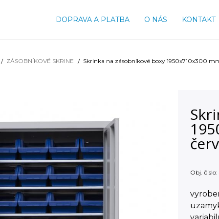
DOPRAVA A PLATBA
O NÁS
KONTAKT
ZÁSOBNÍKOVÉ SKRINE
Skrinka na zásobníkové boxy 1950x710x300 mm
Skr
195
čer
Obj. čislo:
vyroben
uzamyk
variabi