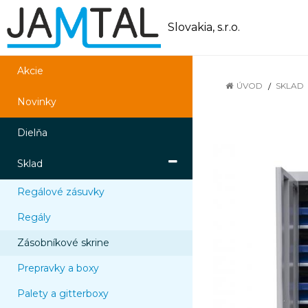
Slovakia, s.r.o.
Akcie
ÚVOD
SKLAD
Novinky
Dielňa
Sklad
Regálové zásuvky
Regály
Zásobníkové skrine
Prepravky a boxy
Palety a gitterboxy