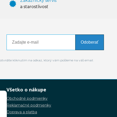
Zákaznícky servis
a starostlivosť
Odoberať
otvrdíte kliknutím na odkaz, ktorý vám pošleme na váš email.
Všetko o nákupe
Obchodné podmienky
Reklamačné podmienky
Doprava a platba