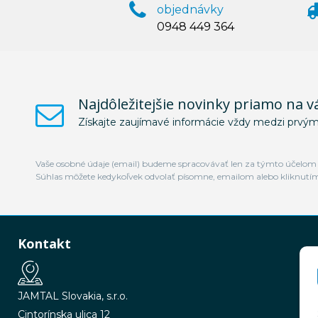
objednávky
0948 449 364
Najdôležitejšie novinky priamo na v
Získajte zaujímavé informácie vždy medzi prvým
Vaše osobné údaje (email) budeme spracovávať len za týmto účelom v
Súhlas môžete kedykoľvek odvolať písomne, emailom alebo kliknutí
Kontakt
JAMTAL Slovakia, s.r.o.
Cintorínska ulica 12