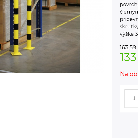
povrch
čierny
pripev
skrutky
výška 3
163,59
133
Na ob