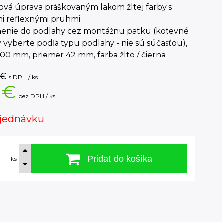
ová úprava práškovaným lakom žltej farby s
mi reflexnými pruhmi
nenie do podlahy cez montážnu pätku (kotevné
 vyberte podľa typu podlahy - nie sú súčasťou),
00 mm, priemer 42 mm, farba žlto / čierna
€
s DPH / ks
 €
bez DPH / ks
jednávku
Pridať do košíka
ks