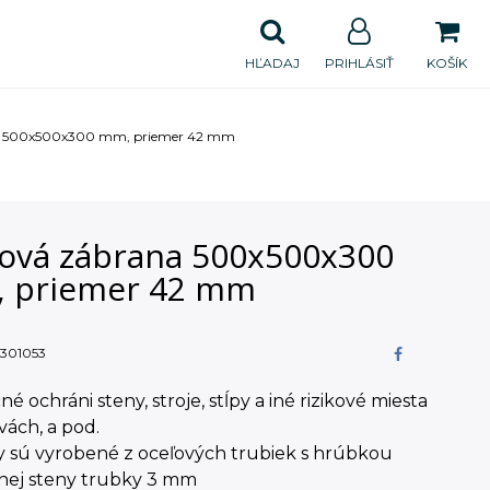
HĽADAJ
PRIHLÁSIŤ
KOŠÍK
a 500x500x300 mm, priemer 42 mm
ová zábrana 500x500x300
 priemer 42 mm
301053
é ochráni steny, stroje, stĺpy a iné rizikové miesta
ách, a pod.
y sú vyrobené z oceľových trubiek s hrúbkou
nej steny trubky 3 mm