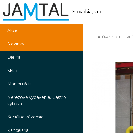
Slovakia, s.r.o.
Akcie
ÚVOD
BEZPE
Novinky
Dielňa
Sklad
Manipulácia
Nerezové vybavenie, Gastro
výbava
Sociálne zázemie
Kancelária