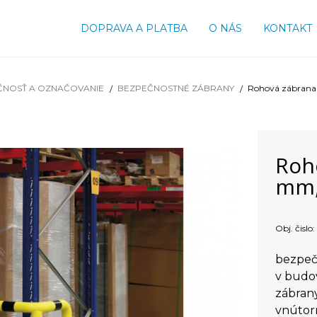
DOPRAVA A PLATBA
O NÁS
KONTAKT
ČNOSŤ A OZNAČOVANIE
BEZPEČNOSTNÉ ZÁBRANY
Rohová zábran
Roh
mm,
Obj. čislo:
bezpečn
v budov
zábran
vnútor