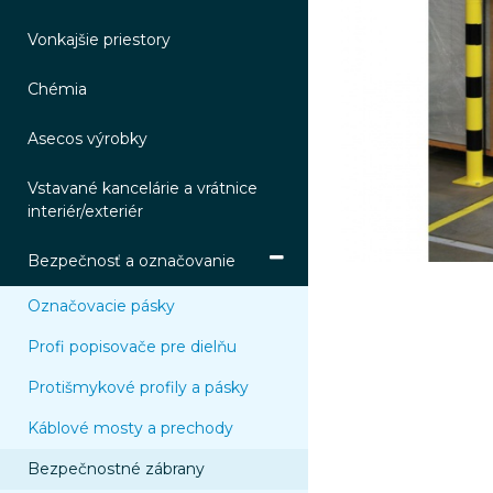
Vonkajšie priestory
Chémia
Asecos výrobky
Vstavané kancelárie a vrátnice
interiér/exteriér
Bezpečnosť a označovanie
Označovacie pásky
Profi popisovače pre dielňu
Protišmykové profily a pásky
Káblové mosty a prechody
Bezpečnostné zábrany