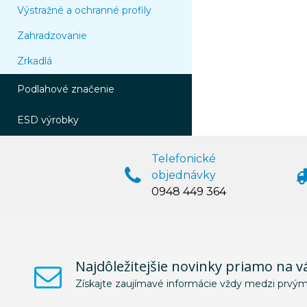
Výstražné a ochranné profily
Zahradzovanie
Zrkadlá
Podlahové značenie
ESD výrobky
Telefonické
objednávky
0948 449 364
Najdôležitejšie novinky priamo na v
Získajte zaujímavé informácie vždy medzi prvým