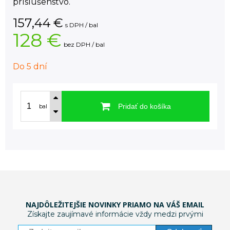
príslušenstvo.
157,44
€
s DPH / bal
128 €
bez DPH / bal
Do 5 dní
Pridať do košíka
bal
NAJDÔLEŽITEJŠIE NOVINKY PRIAMO NA VÁŠ EMAIL
Získajte zaujímavé informácie vždy medzi prvými