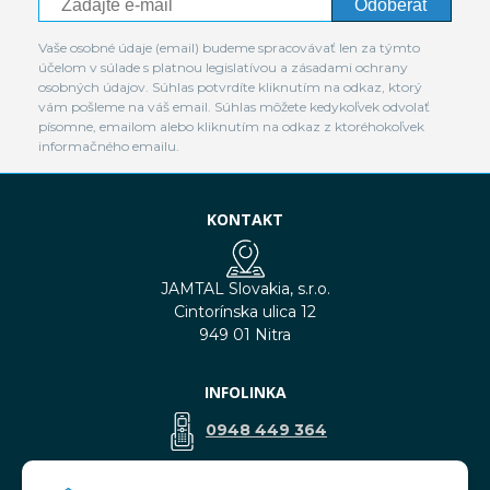
Odoberať
Vaše osobné údaje (email) budeme spracovávať len za týmto
účelom v súlade s platnou legislatívou a zásadami ochrany
osobných údajov. Súhlas potvrdíte kliknutím na odkaz, ktorý
vám pošleme na váš email. Súhlas môžete kedykoľvek odvolať
písomne, emailom alebo kliknutím na odkaz z ktoréhokoľvek
informačného emailu.
KONTAKT
JAMTAL Slovakia, s.r.o.
Cintorínska ulica 12
949 01 Nitra
INFOLINKA
0948 449 364
predaj@jamtal.sk