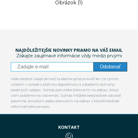
Obrázok (1)
NAJDÔLEŽITEJŠIE NOVINKY PRIAMO NA VÁŠ EMAIL
Získajte zaujímavé informácie vždy medzi prvými
Odoberať
Vaše osobné údaje (email) budeme spracovávať len za týmto
účelom v súlade s platnou legislatívou a zásadami ochrany
osobných údajov. Súhlas potvrdíte kliknutím na odkaz, ktorý
vám pošleme na váš email. Súhlas môžete kedykoľvek odvolať
písomne, emailom alebo kliknutím na odkaz z ktoréhokoľvek
informačného emailu.
KONTAKT