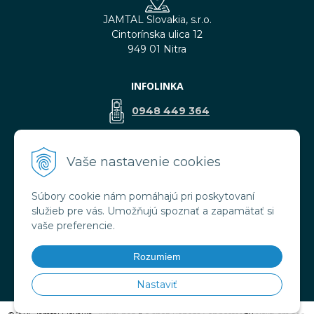
JAMTAL Slovakia, s.r.o.
Cintorínska ulica 12
949 01 Nitra
INFOLINKA
0948 449 364
predaj@jamtal.sk
Vaše nastavenie cookies
Súbory cookie nám pomáhajú pri poskytovaní
VŠETKO O NÁKUPE
služieb pre vás. Umožňujú spoznať a zapamätať si
Obchodné podmienky
vaše preferencie.
Reklamačné podmienky
Doprava a platba
Rozumiem
Ochrana osobných údajov
Nastaviť