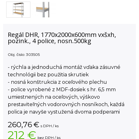
Regál DHR, 1770x2000x600mm vxšxh,
pozink., 4 police, nosn.500kg
Obj. čislo:
303505
- rýchla a jednoduchá montáž vďaka zásuvné
technológii bez použitia skrutiek
- nosná konštrukcia z oceľového plechu
- police vyrobené z MDF-dosiek s hr. 6,5 mm
umiestnených na oceľových, výškovo
prestaviteľných vodorovných nosníkoch, každá
polica je navyše vystužená dvoma podperami
260,76
€
s DPH / ks
212 €
bez DPH / ks