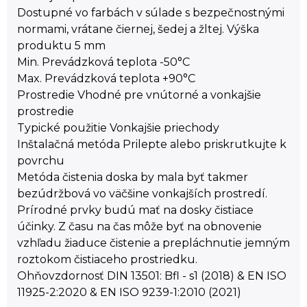
Dostupné vo farbách v súlade s bezpečnostnými
normami, vrátane čiernej, šedej a žltej. Výška
produktu 5 mm
Min. Prevádzková teplota -50°C
Max. Prevádzková teplota +90°C
Prostredie Vhodné pre vnútorné a vonkajšie
prostredie
Typické použitie Vonkajšie priechody
Inštalačná metóda Prilepte alebo priskrutkujte k
povrchu
Metóda čistenia doska by mala byť takmer
bezúdržbová vo väčšine vonkajších prostredí.
Prírodné prvky budú mať na dosky čistiace
účinky. Z času na čas môže byť na obnovenie
vzhľadu žiaduce čistenie a prepláchnutie jemným
roztokom čistiaceho prostriedku.
Ohňovzdornosť DIN 13501: Bfl - s1 (2018) & EN ISO
11925-2:2020 & EN ISO 9239-1:2010 (2021)