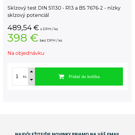
Sklzový test DIN 51130 - R13 a BS 7676-2 - nízky
sklzový potenciál
489,54
€
s DPH / ks
398 €
bez DPH / ks
Na objednávku
Pridať do košíka
ks
NAJDÔLEŽITEJŠIE NOVINKY PRIAMO NA VÁŠ EMAIL