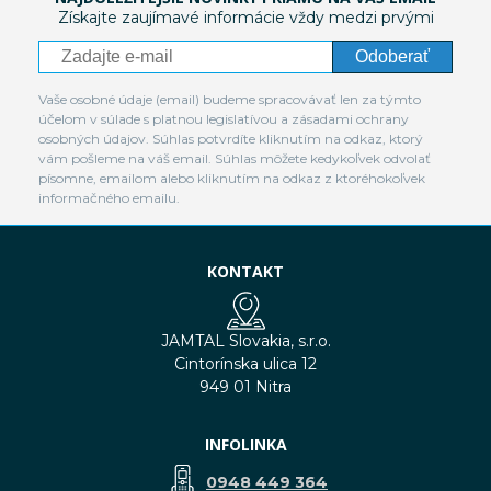
Získajte zaujímavé informácie vždy medzi prvými
Odoberať
Vaše osobné údaje (email) budeme spracovávať len za týmto
účelom v súlade s platnou legislatívou a zásadami ochrany
osobných údajov. Súhlas potvrdíte kliknutím na odkaz, ktorý
vám pošleme na váš email. Súhlas môžete kedykoľvek odvolať
písomne, emailom alebo kliknutím na odkaz z ktoréhokoľvek
informačného emailu.
KONTAKT
JAMTAL Slovakia, s.r.o.
Cintorínska ulica 12
949 01 Nitra
INFOLINKA
0948 449 364