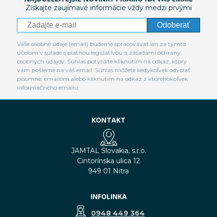
Získajte zaujímavé informácie vždy medzi prvými
Odoberať
Vaše osobné údaje (email) budeme spracovávať len za týmto
účelom v súlade s platnou legislatívou a zásadami ochrany
osobných údajov. Súhlas potvrdíte kliknutím na odkaz, ktorý
vám pošleme na váš email. Súhlas môžete kedykoľvek odvolať
písomne, emailom alebo kliknutím na odkaz z ktoréhokoľvek
informačného emailu.
KONTAKT
JAMTAL Slovakia, s.r.o.
Cintorínska ulica 12
949 01 Nitra
INFOLINKA
0948 449 364