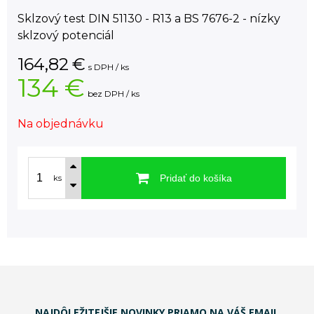
Sklzový test DIN 51130 - R13 a BS 7676-2 - nízky
sklzový potenciál
164,82
€
s DPH / ks
134 €
bez DPH / ks
Na objednávku
Pridať do košíka
ks
NAJDÔLEŽITEJŠIE NOVINKY PRIAMO NA VÁŠ EMAIL