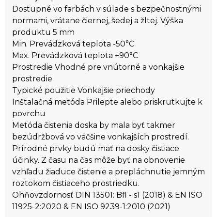
Dostupné vo farbách v súlade s bezpečnostnými
normami, vrátane čiernej, šedej a žltej. Výška
produktu 5 mm
Min. Prevádzková teplota -50°C
Max. Prevádzková teplota +90°C
Prostredie Vhodné pre vnútorné a vonkajšie
prostredie
Typické použitie Vonkajšie priechody
Inštalačná metóda Prilepte alebo priskrutkujte k
povrchu
Metóda čistenia doska by mala byť takmer
bezúdržbová vo väčšine vonkajších prostredí.
Prírodné prvky budú mať na dosky čistiace
účinky. Z času na čas môže byť na obnovenie
vzhľadu žiaduce čistenie a prepláchnutie jemným
roztokom čistiaceho prostriedku.
Ohňovzdornosť DIN 13501: Bfl - s1 (2018) & EN ISO
11925-2:2020 & EN ISO 9239-1:2010 (2021)