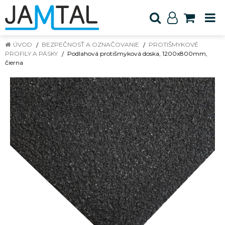
ÚVOD
BEZPEČNOSŤ A OZNAČOVANIE
PROTIŠMYKOVÉ
PROFILY A PÁSKY
Podlahová protišmyková doska, 1200x800mm,
čierna