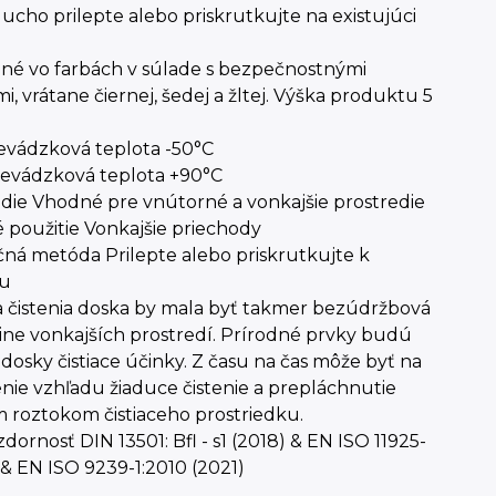
cho prilepte alebo priskrutkujte na existujúci
.
né vo farbách v súlade s bezpečnostnými
, vrátane čiernej, šedej a žltej. Výška produktu 5
evádzková teplota -50°C
revádzková teplota +90°C
die Vhodné pre vnútorné a vonkajšie prostredie
 použitie Vonkajšie priechody
čná metóda Prilepte alebo priskrutkujte k
hu
 čistenia doska by mala byť takmer bezúdržbová
ine vonkajších prostredí. Prírodné prvky budú
dosky čistiace účinky. Z času na čas môže byť na
ie vzhľadu žiaduce čistenie a prepláchnutie
 roztokom čistiaceho prostriedku.
ornosť DIN 13501: Bfl - s1 (2018) & EN ISO 11925-
& EN ISO 9239-1:2010 (2021)