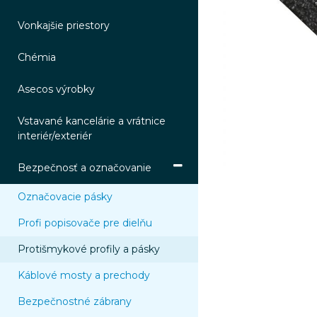
Vonkajšie priestory
Chémia
Asecos výrobky
Vstavané kancelárie a vrátnice
interiér/exteriér
Bezpečnosť a označovanie
Označovacie pásky
Profi popisovače pre dielňu
Protišmykové profily a pásky
Káblové mosty a prechody
Bezpečnostné zábrany