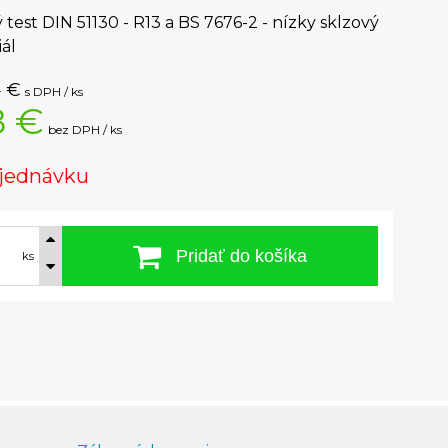
 test DIN 51130 - R13 a BS 7676-2 - nízky sklzový
ál
4
€
s DPH / ks
8 €
bez DPH / ks
jednávku
Pridať do košíka
ks