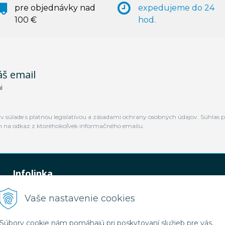
pre objednávky nad
expedujeme do 24
100 €
hod.
áš email
i
 súlade s platnou legislatívou a zásadami ochrany osobných údajov. Súhlas p
m na odkaz z ktoréhokoľvek informačného emailu.
Infolinka
0948 449 364
Vaše nastavenie cookies
predaj@jamtal.sk
Súbory cookie nám pomáhajú pri poskytovaní služieb pre vás.