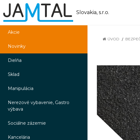
Slovakia, s.r.o.
Akcie
ÚVOD
BEZPE
Novinky
Dielňa
Sklad
Manipulácia
Nerezové vybavenie, Gastro
výbava
Sociálne zázemie
Kancelária