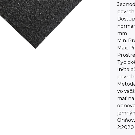
Jednodu
povrch
Dostup
normami
mm
Min. Pr
Max. P
Prostre
Typické
Inštala
povrc
Metóda
vo väčš
mať na 
obnoven
jemným
Ohňovzd
2:2020 