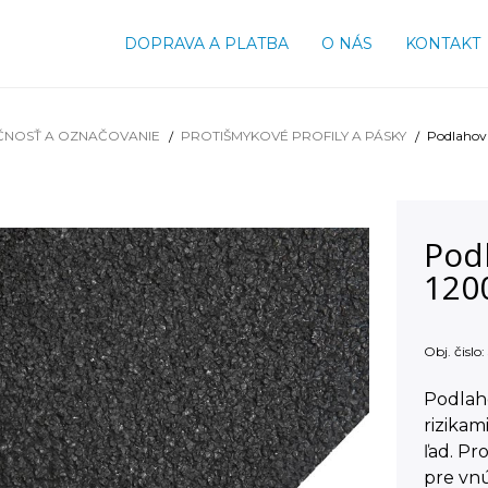
DOPRAVA A PLATBA
O NÁS
KONTAKT
ČNOSŤ A OZNAČOVANIE
PROTIŠMYKOVÉ PROFILY A PÁSKY
Podlahov
Pod
120
Obj. čislo:
Podlaho
rizikam
ľad. Pr
pre vnú