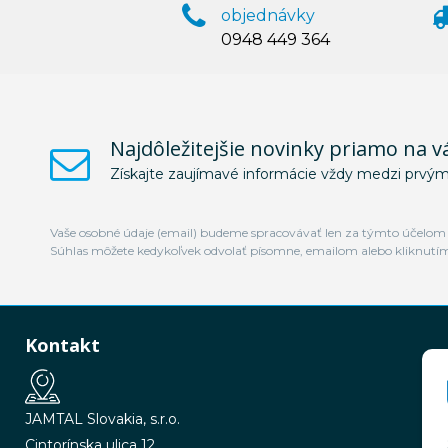
objednávky
0948 449 364
Najdôležitejšie novinky priamo na v
Získajte zaujímavé informácie vždy medzi prvým
Vaše osobné údaje (email) budeme spracovávať len za týmto účelom v
Súhlas môžete kedykoľvek odvolať písomne, emailom alebo kliknutí
Kontakt
JAMTAL Slovakia, s.r.o.
Cintorínska ulica 12