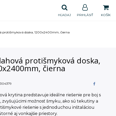
HĽADAJ
PRIHLÁSIŤ
KOŠÍK
á protišmyková doska, 1200x2400mm, čierna
lahová protišmyková doska,
0x2400mm, čierna
304379
vá krytina predstavuje ideálne riešenie pre boj s
i, zvyšujúcimi možnosť šmyku, ako sú tekutiny a
otišmykové riešenie s jednoduchou inštaláciou
torné aj vonkajšie priestory.