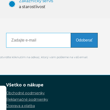
Zákaznícky servis
a starostlivosť
Odoberať
otvrdíte kliknutím na odkaz, ktorý vám pošleme na váš email.
Všetko o nákupe
Obchodné podmienky
Reklamačné podmienky
Doprava a platba