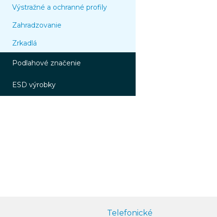
Výstražné a ochranné profily
Zahradzovanie
Zrkadlá
Podlahové značenie
ESD výrobky
Telefonické