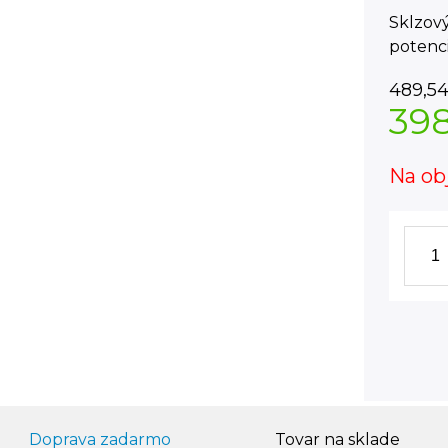
Sklzový
potenci
489,5
39
Na ob
Doprava zadarmo
Tovar na sklade