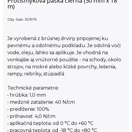
Protišmyková páska čierna (50 mm x 18
m)
Obj. čislo:
301975
Je vyrobená z brúsnej drviny pripojenej ku
pevnému a odolnému podkladu. Je odolná voči
vode, oleju, ľahko sa aplikuje. Je vhodná na
vonkajšie aj vnútorné použitie - na schody, okolo
strojov, na mokré alebo klzké povrchy, lešenia,
rampy, rebríky, stúpadlá
Technické parametre:
• hrúbka: 1,0 mm
• medzné zaťaženie: 40 N/cm
• predĺženie: 100%
• priľnavosť: 4,0 N/cm
• aplikačná teplota: od 0 °C do +60 °C
• pracovná teplota: od -18 °C do +80 °C