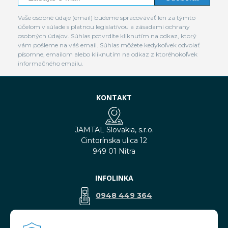
Vaše osobné údaje (email) budeme spracovávať len za týmto
účelom v súlade s platnou legislatívou a zásadami ochrany
osobných údajov. Súhlas potvrdíte kliknutím na odkaz, ktorý
vám pošleme na váš email. Súhlas môžete kedykoľvek odvolať
písomne, emailom alebo kliknutím na odkaz z ktoréhokoľvek
informačného emailu.
KONTAKT
JAMTAL Slovakia, s.r.o.
Cintorínska ulica 12
949 01 Nitra
INFOLINKA
0948 449 364
predaj@jamtal.sk