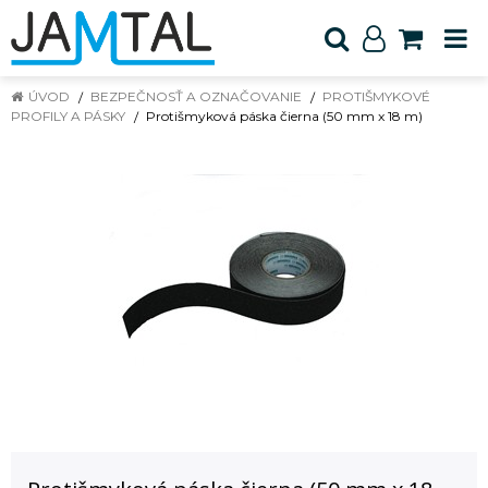
ÚVOD
BEZPEČNOSŤ A OZNAČOVANIE
PROTIŠMYKOVÉ
PROFILY A PÁSKY
Protišmyková páska čierna (50 mm x 18 m)