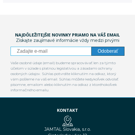
NAJDÔLEŽITEJŠIE NOVINKY PRIAMO NA VÁŠ EMAIL
Získajte zaujímavé informácie vždy medzi prvými
Odoberať
Vaše osobné údaje (email) budeme spracovávať len za týmto
účelom v súlade s platnou legislatívou a zásadami ochrany
osobných údajov. Súhlas potvrdíte kliknutím na odkaz, ktorý
vám pošleme na váš email. Súhlas môžete kedykoľvek odvolať
písomne, emailom alebo kliknutím na odkaz z ktoréhokoľvek
informačného emailu.
KONTAKT
JAMTAL Slovakia, s.r.o.