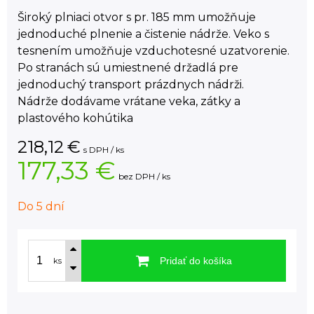
Široký plniaci otvor s pr. 185 mm umožňuje
jednoduché plnenie a čistenie nádrže. Veko s
tesnením umožňuje vzduchotesné uzatvorenie.
Po stranách sú umiestnené držadlá pre
jednoduchý transport prázdnych nádrži.
Nádrže dodávame vrátane veka, zátky a
plastového kohútika
218,12
€
s DPH / ks
177,33 €
bez DPH / ks
Do 5 dní
Pridať do košíka
ks