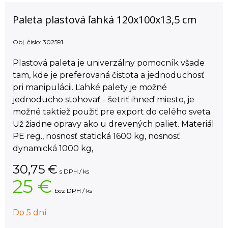
Paleta plastová ľahká 120x100x13,5 cm
Obj. čislo:
302591
Plastová paleta je univerzálny pomocník všade
tam, kde je preferovaná čistota a jednoduchosť
pri manipulácii. Ľahké palety je možné
jednoducho stohovať - šetriť ihneď miesto, je
možné taktiež použiť pre export do celého sveta.
Už žiadne opravy ako u drevených paliet. Materiál
PE reg., nosnosť statická 1600 kg, nosnosť
dynamická 1000 kg,
30,75
€
s DPH / ks
25 €
bez DPH / ks
Do 5 dní