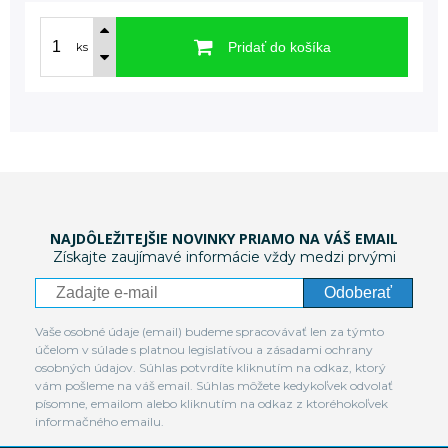
Pridať do košíka
ks
NAJDÔLEŽITEJŠIE NOVINKY PRIAMO NA VÁŠ EMAIL
Získajte zaujímavé informácie vždy medzi prvými
Odoberať
Vaše osobné údaje (email) budeme spracovávať len za týmto
účelom v súlade s platnou legislatívou a zásadami ochrany
osobných údajov. Súhlas potvrdíte kliknutím na odkaz, ktorý
vám pošleme na váš email. Súhlas môžete kedykoľvek odvolať
písomne, emailom alebo kliknutím na odkaz z ktoréhokoľvek
informačného emailu.