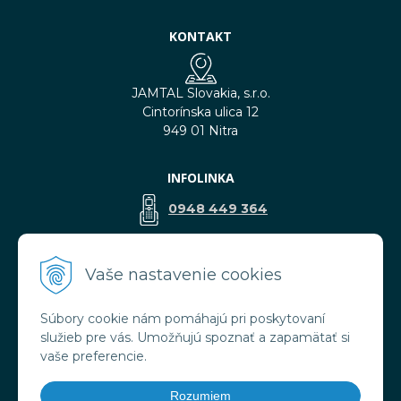
KONTAKT
JAMTAL Slovakia, s.r.o.
Cintorínska ulica 12
949 01 Nitra
INFOLINKA
0948 449 364
predaj@jamtal.sk
Vaše nastavenie cookies
Súbory cookie nám pomáhajú pri poskytovaní
VŠETKO O NÁKUPE
služieb pre vás. Umožňujú spoznať a zapamätať si
Obchodné podmienky
vaše preferencie.
Reklamačné podmienky
Doprava a platba
Rozumiem