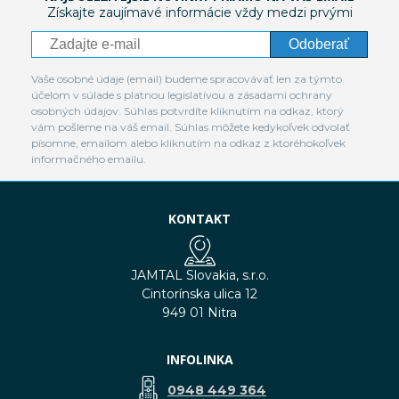
Získajte zaujímavé informácie vždy medzi prvými
Odoberať
Vaše osobné údaje (email) budeme spracovávať len za týmto
účelom v súlade s platnou legislatívou a zásadami ochrany
osobných údajov. Súhlas potvrdíte kliknutím na odkaz, ktorý
vám pošleme na váš email. Súhlas môžete kedykoľvek odvolať
písomne, emailom alebo kliknutím na odkaz z ktoréhokoľvek
informačného emailu.
KONTAKT
JAMTAL Slovakia, s.r.o.
Cintorínska ulica 12
949 01 Nitra
INFOLINKA
0948 449 364