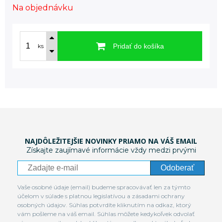
Na objednávku
Pridať do košíka
ks
NAJDÔLEŽITEJŠIE NOVINKY PRIAMO NA VÁŠ EMAIL
Získajte zaujímavé informácie vždy medzi prvými
Odoberať
Vaše osobné údaje (email) budeme spracovávať len za týmto
účelom v súlade s platnou legislatívou a zásadami ochrany
osobných údajov. Súhlas potvrdíte kliknutím na odkaz, ktorý
vám pošleme na váš email. Súhlas môžete kedykoľvek odvolať