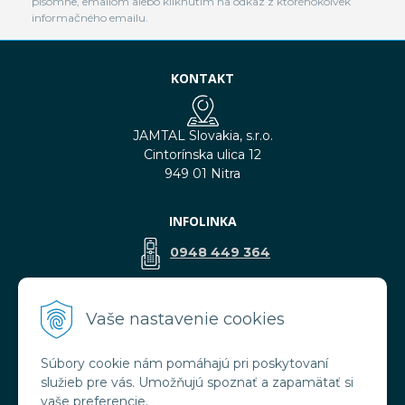
písomne, emailom alebo kliknutím na odkaz z ktoréhokoľvek
informačného emailu.
KONTAKT
JAMTAL Slovakia, s.r.o.
Cintorínska ulica 12
949 01 Nitra
INFOLINKA
0948 449 364
predaj@jamtal.sk
Vaše nastavenie cookies
Súbory cookie nám pomáhajú pri poskytovaní
VŠETKO O NÁKUPE
služieb pre vás. Umožňujú spoznať a zapamätať si
Obchodné podmienky
vaše preferencie.