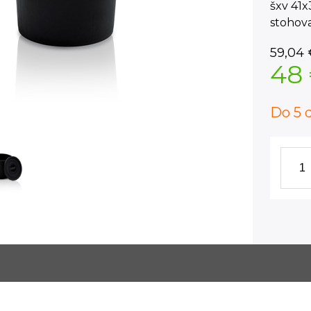
šxv 41x
stohova
59,04
48
Do 5 