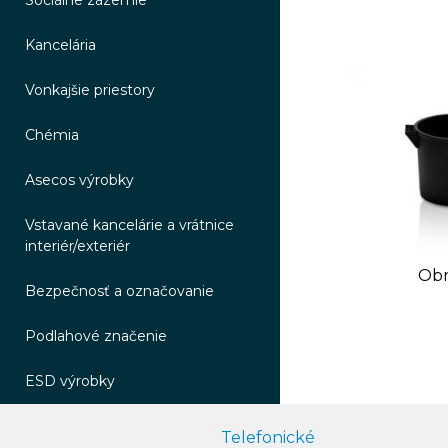
Sociálne zázemie
Kancelária
Vonkajšie priestory
Chémia
Asecos výrobky
Vstavané kancelárie a vrátnice
interiér/exteriér
Obr
Bezpečnosť a označovanie
Podlahové značenie
ESD výrobky
Telefonické