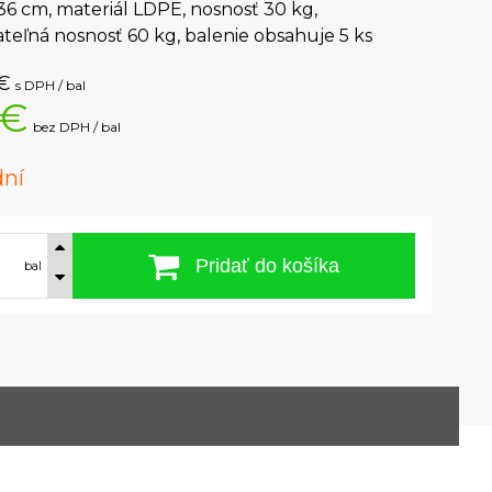
36 cm, materiál LDPE, nosnosť 30 kg,
teľná nosnosť 60 kg, balenie obsahuje 5 ks
€
s DPH / bal
 €
bez DPH / bal
dní
Pridať do košíka
bal