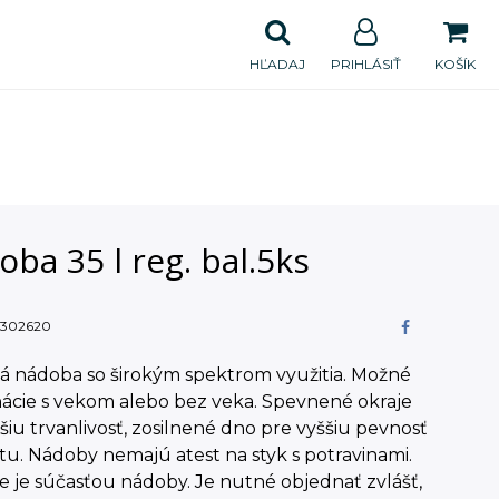
HĽADAJ
PRIHLÁSIŤ
KOŠÍK
ba 35 l reg. bal.5ks
302620
á nádoba so širokým spektrom využitia. Možné
ácie s vekom alebo bez veka. Spevnené okraje
šiu trvanlivosť, zosilnené dno pre vyššiu pevnosť
litu. Nádoby nemajú atest na styk s potravinami.
e je súčasťou nádoby. Je nutné objednať zvlášť,