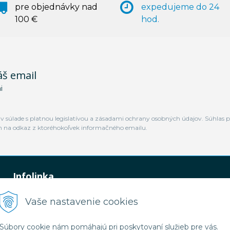
pre objednávky nad
expedujeme do 24
100 €
hod.
áš email
i
 súlade s platnou legislatívou a zásadami ochrany osobných údajov. Súhlas p
m na odkaz z ktoréhokoľvek informačného emailu.
Infolinka
0948 449 364
Vaše nastavenie cookies
predaj@jamtal.sk
Súbory cookie nám pomáhajú pri poskytovaní služieb pre vás.