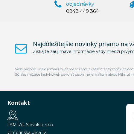
objednávky
0948 449 364
Najdôležitejšie novinky priamo na v
Získajte zaujímavé informácie vždy medzi prvým
Vaše osobné údaje (email) budeme spracovávať len za týmto účelom v
Súhlas môžete kedykoľvek odvolať písomne, emailom alebo kliknutí
Kontakt
JAMTAL Slovakia, s.r.o.
Cintorínska ulica 12