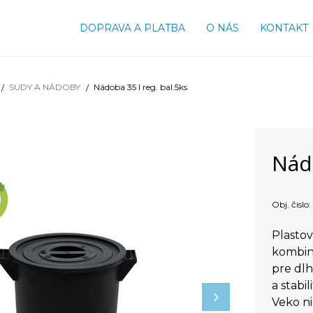
DOPRAVA A PLATBA
O NÁS
KONTAKT
SUDY A NÁDOBY
Nádoba 35 l reg. bal.5ks
Nádo
Obj. čislo:
Plastov
kombin
pre dlh
a stabi
Veko ni