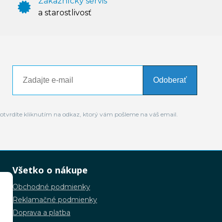
Zákaznícky servis
a starostlivosť
Odoberať
otvrdíte kliknutím na odkaz, ktorý vám pošleme na váš email.
Všetko o nákupe
Obchodné podmienky
Reklamačné podmienky
Doprava a platba