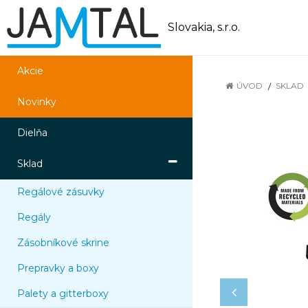
Slovakia, s.r.o.
Akcie
ÚVOD
SKLAD
Novinky
Dielňa
Sklad
Regálové zásuvky
Regály
Zásobníkové skrine
Prepravky a boxy
Palety a gitterboxy