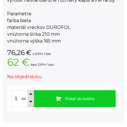
vyrobiť neštandardné rozmery kapsí a iné farby.
Parametre
farba biela
materiál vreckov DUROFOL
vnútorna šírka 210 mm
vnútorna výška 165 mm
76,26
€
s DPH / bal
62 €
bez DPH / bal
Na objednávku
Pridať do košíka
bal