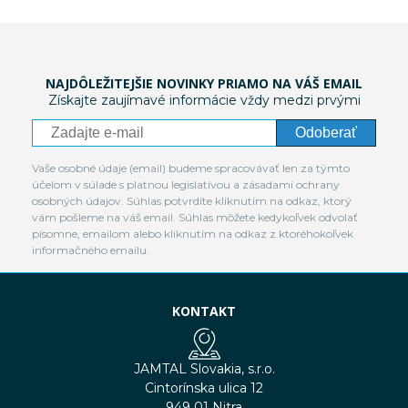
NAJDÔLEŽITEJŠIE NOVINKY PRIAMO NA VÁŠ EMAIL
Získajte zaujímavé informácie vždy medzi prvými
Odoberať
Vaše osobné údaje (email) budeme spracovávať len za týmto
účelom v súlade s platnou legislatívou a zásadami ochrany
osobných údajov. Súhlas potvrdíte kliknutím na odkaz, ktorý
vám pošleme na váš email. Súhlas môžete kedykoľvek odvolať
písomne, emailom alebo kliknutím na odkaz z ktoréhokoľvek
informačného emailu.
KONTAKT
JAMTAL Slovakia, s.r.o.
Cintorínska ulica 12
949 01 Nitra