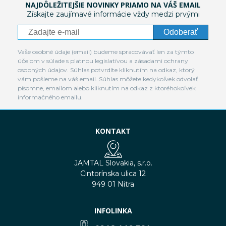
NAJDÔLEŽITEJŠIE NOVINKY PRIAMO NA VÁŠ EMAIL
Získajte zaujímavé informácie vždy medzi prvými
Odoberať
Vaše osobné údaje (email) budeme spracovávať len za týmto
účelom v súlade s platnou legislatívou a zásadami ochrany
osobných údajov. Súhlas potvrdíte kliknutím na odkaz, ktorý
vám pošleme na váš email. Súhlas môžete kedykoľvek odvolať
písomne, emailom alebo kliknutím na odkaz z ktoréhokoľvek
informačného emailu.
KONTAKT
JAMTAL Slovakia, s.r.o.
Cintorínska ulica 12
949 01 Nitra
INFOLINKA