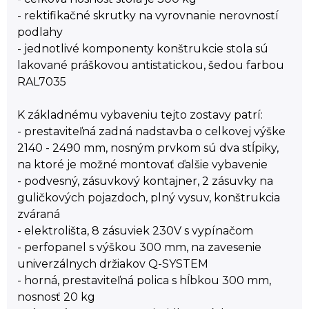
- rektifikačné skrutky na vyrovnanie nerovností
podlahy
- jednotlivé komponenty konštrukcie stola sú
lakované práškovou antistatickou, šedou farbou
RAL7035
K základnému vybaveniu tejto zostavy patrí:
- prestaviteľná zadná nadstavba o celkovej výške
2140 - 2490 mm, nosným prvkom sú dva stĺpiky,
na ktoré je možné montovať ďalšie vybavenie
- podvesný, zásuvkový kontajner, 2 zásuvky na
guličkových pojazdoch, plný vysuv, konštrukcia
zváraná
- elektrolišta, 8 zásuviek 230V s vypínačom
- perfopanel s výškou 300 mm, na zavesenie
univerzálnych držiakov Q-SYSTEM
- horná, prestaviteľná polica s hĺbkou 300 mm,
nosnosť 20 kg