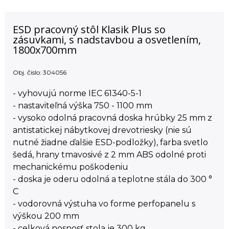
ESD pracovný stôl Klasik Plus so
zásuvkami, s nadstavbou a osvetlením,
1800x700mm
Obj. čislo:
304056
- vyhovujú norme IEC 61340-5-1
- nastaviteľná výška 750 - 1100 mm
- vysoko odolná pracovná doska hrúbky 25 mm z
antistatickej nábytkovej drevotriesky (nie sú
nutné žiadne ďalšie ESD-podložky), farba svetlo
šedá, hrany tmavosivé z 2 mm ABS odolné proti
mechanickému poškodeniu
- doska je oderu odolná a teplotne stála do 300 °
C
- vodorovná výstuha vo forme perfopanelu s
výškou 200 mm
- celková nosnosť stola je 300 kg