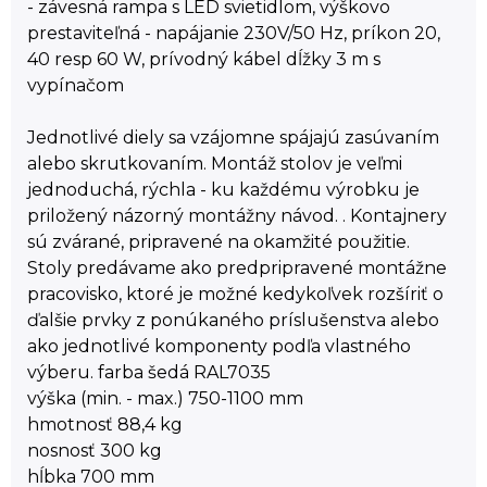
- závesná rampa s LED svietidlom, výškovo
prestaviteľná - napájanie 230V/50 Hz, príkon 20,
40 resp 60 W, prívodný kábel dĺžky 3 m s
vypínačom
Jednotlivé diely sa vzájomne spájajú zasúvaním
alebo skrutkovaním. Montáž stolov je veľmi
jednoduchá, rýchla - ku každému výrobku je
priložený názorný montážny návod. . Kontajnery
sú zvárané, pripravené na okamžité použitie.
Stoly predávame ako predpripravené montážne
pracovisko, ktoré je možné kedykoľvek rozšíriť o
ďalšie prvky z ponúkaného príslušenstva alebo
ako jednotlivé komponenty podľa vlastného
výberu. farba šedá RAL7035
výška (min. - max.) 750-1100 mm
hmotnosť 88,4 kg
nosnosť 300 kg
hĺbka 700 mm