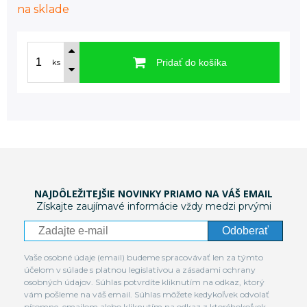
na sklade
Pridať do košíka
ks
NAJDÔLEŽITEJŠIE NOVINKY PRIAMO NA VÁŠ EMAIL
Získajte zaujímavé informácie vždy medzi prvými
Odoberať
Vaše osobné údaje (email) budeme spracovávať len za týmto
účelom v súlade s platnou legislatívou a zásadami ochrany
osobných údajov. Súhlas potvrdíte kliknutím na odkaz, ktorý
vám pošleme na váš email. Súhlas môžete kedykoľvek odvolať
písomne, emailom alebo kliknutím na odkaz z ktoréhokoľvek