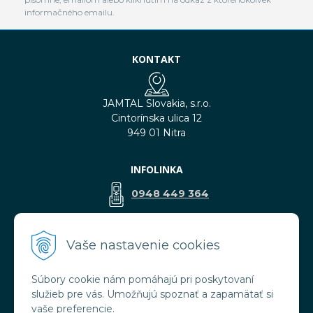
informačného emailu.
KONTAKT
JAMTAL Slovakia, s.r.o.
Cintorínska ulica 12
949 01 Nitra
INFOLINKA
0948 449 364
predaj@jamtal.sk
Vaše nastavenie cookies
Súbory cookie nám pomáhajú pri poskytovaní
VŠETKO O NÁKUPE
služieb pre vás. Umožňujú spoznať a zapamätať si
Obchodné podmienky
vaše preferencie.