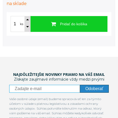
na sklade
Pridať do košíka
ks
NAJDÔLEŽITEJŠIE NOVINKY PRIAMO NA VÁŠ EMAIL
Získajte zaujímavé informácie vždy medzi prvými
Odoberať
Vaše osobné údaje (email) budeme spracovávať len za týmto
účelom v súlade s platnou legislatívou a zásadami ochrany
osobných údajov. Súhlas potvrdíte kliknutím na odkaz, ktorý
vám pošleme na váš email. Súhlas môžete kedykoľvek odvolať
písomne, emailom alebo kliknutím na odkaz z ktoréhokoľvek