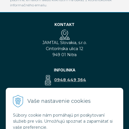
informačného emailu.
KONTAKT
JAMTAL Slovakia, s.r.o.
Cintorínska ulica 12
949 01 Nitra
INFOLINKA
0948 449 364
predaj@jamtal.sk
Vaše nastavenie cookies
Súbory cookie nám pomáhajú pri poskytovaní
VŠETKO O NÁKUPE
služieb pre vás. Umožňujú spoznať a zapamätať si
Obchodné podmienky
vaše preferencie.